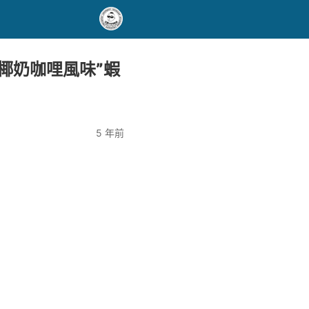
”椰奶咖哩風味”蝦
5 年前