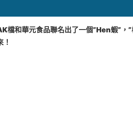
MAK檔和華元食品聯名出了一個”Hen蝦”，
來！