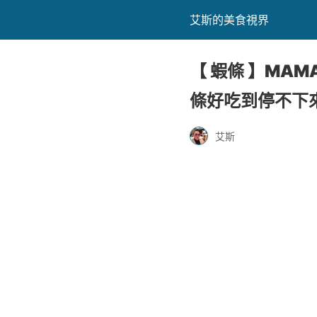
艾斯的美食視界
【 蝦條 】MA
條好吃到停不下
艾斯