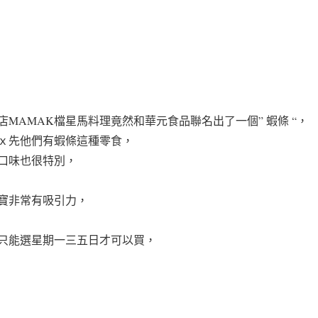
MAMAK檔星馬料理竟然和華元食品聯名出了一個” 蝦條 “，
ｘ先他們有蝦條這種零食，
的口味也很特別，
寶非常有吸引力，
只能選星期一三五日才可以買，