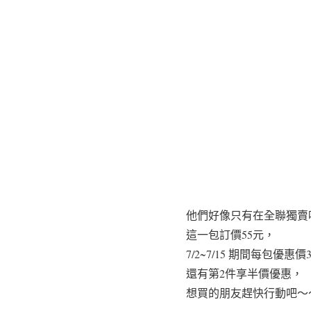
他們好像只有在全聯獨賣
這一包訂價55元，
7/2~7/15 期間每包優惠價
還有第2件享半價優惠，
想買的朋友趕快行動吧～