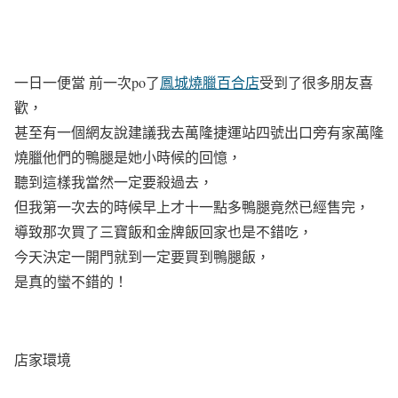
一日一便當 前一次po了
鳳城燒臘百合店
受到了很多朋友喜
歡，
甚至有一個網友說建議我去萬隆捷運站四號出口旁有家萬隆
燒臘他們的鴨腿是她小時候的回憶，
聽到這樣我當然一定要殺過去，
但我第一次去的時候早上才十一點多鴨腿竟然已經售完，
導致那次買了三寶飯和金牌飯回家也是不錯吃，
今天決定一開門就到一定要買到鴨腿飯，
是真的蠻不錯的！
店家環境