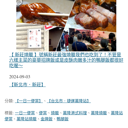
【 新莊燒臘 】號稱新莊最強燒臘我們也吃到了！不管是
六樣主菜的豪華招牌飯或是皮酥肉嫩多汁的鴨腿飯都很好
吃喔～
日期
2024-09-03
關於
【新北市．新莊】
分類:
【一日一便當】
、
【台北市．捷運萬隆站】
標籤:
一日一便當
、
便當
、
燒臘
、
萬隆港式料理
、
萬隆燒臘
、
萬隆站
便當
、
萬隆站燒臘
、
金牌飯
、
鴨腿飯