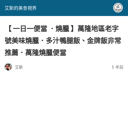
艾斯的美食視界
【 一日一便當 ．燒臘 】萬隆地區老字
號美味燒臘．多汁鴨腿飯、金牌飯非常
推薦．萬隆燒臘便當
艾斯
5 年前