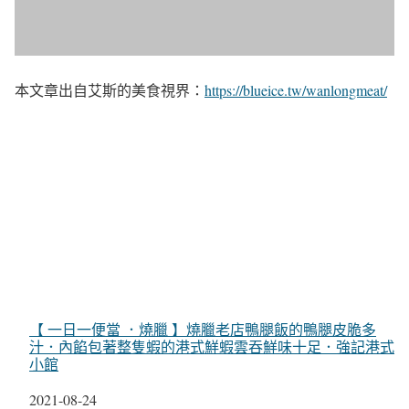
本文章出自艾斯的美食視界：
https://blueice.tw/wanlongmeat/
【 一日一便當 ．燒臘 】燒臘老店鴨腿飯的鴨腿皮脆多
汁．內餡包著整隻蝦的港式鮮蝦雲吞鮮味十足．強記港式
小館
日期
2021-08-24