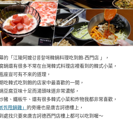
幕的「江陵阿嬤강릉할매韓鍋料理吃到飽-西門店 」，
腐鍋還有很多不常在台灣韓式料理店裡看到的韓式小菜，
瓶座豈可有不來的道理，
期吃韓式吃到飽的店家中最喜歡的一間，
鍋豆腐豆味十足而湯頭味道非常濃郁，
炒豬、鐵板牛、還有很多韓式小菜和炸物我都非常喜歡，
볶찜甩鍋雞」
的旁邊也是唐吉訶德樓上，
到處找只要來唐吉訶德西門店樓上都可以吃到喔～