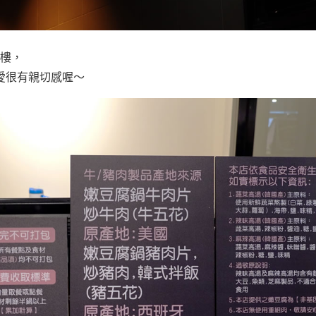
四樓，
可愛很有親切感喔～