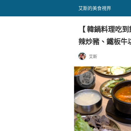
艾斯的美食視界
【 韓鍋料理吃
辣炒豬、鐵板牛
艾斯