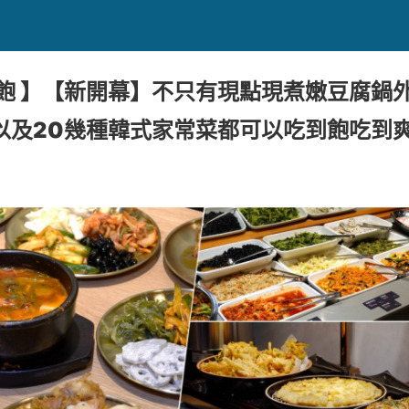
到飽 】【新開幕】不只有現點現煮嫩豆腐鍋
以及20幾種韓式家常菜都可以吃到飽吃到