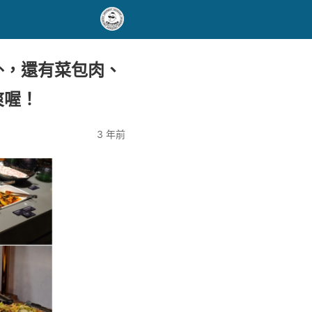
外，還有菜包肉、
爽喔！
3 年前