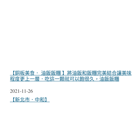
【銅板美食． 油飯飯糰 】將油飯和飯糰完美結合讓美味
程度更上一層．吃這一顆就可以飽很久，油飯飯糰
日期
2021-11-26
關於
【新北市．中和】