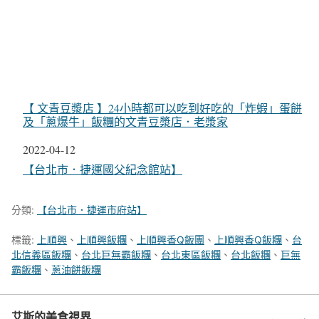
【 文青豆漿店 】24小時都可以吃到好吃的「炸蝦」蛋餅
及「蔥爆牛」飯糰的文青豆漿店．老漿家
日期
2022-04-12
關於
【台北市．捷運國父紀念館站】
分類:
【台北市．捷運市府站】
標籤:
上順興
、
上順興飯糰
、
上順興香Q飯團
、
上順興香Q飯糰
、
台
北信義區飯糰
、
台北巨無霸飯糰
、
台北東區飯糰
、
台北飯糰
、
巨無
霸飯糰
、
蔥油餅飯糰
艾斯的美食視界