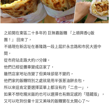
之前開在東區二十多年的 巨無霸飯糰 『上順興香Q飯
團！』 回來了，
不過現在新店址在基隆路一段上屆於永吉路和市民大道中
間，
從市府站走路大約15分鐘，
他們已經從攤車變成店家了，
雖然店家地址改變了但美味卻是不變的，
他們家的飯糰特別之處就是用半張蔥油餅去包，
所以來這肯定要選擇菜單上都沒有的「二合一」，
如果不想吃糯米飯的也可以選擇也有飽足感的「隱藏版」，
又可以吃到份量十足又美味的飯糰實在太開心了～