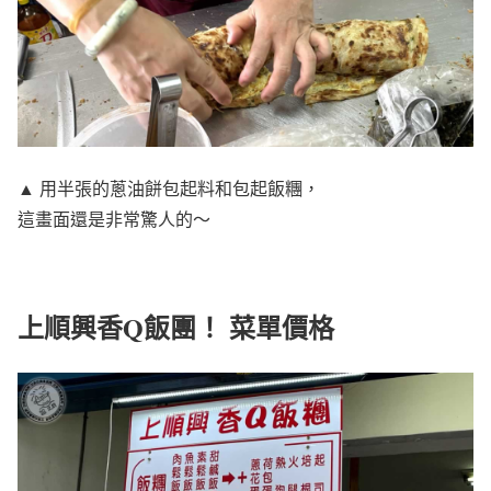
▲ 用半張的蔥油餅包起料和包起飯糰，
這畫面還是非常驚人的～
上順興香Q飯團！ 菜單價格