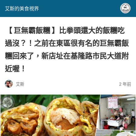
艾斯的美食視界
【 巨無霸飯糰 】比拳頭還大的飯糰吃
過沒？！之前在東區很有名的巨無霸飯
糰回來了，新店址在基隆路市民大道附
近喔！
艾斯
2 年前