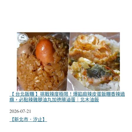
【 台北飯糰 】挑戰辣度極限！爆餡麻辣皮蛋飯糰香辣過
癮，必點辣雞腿油丸加德腸滷蛋｜北木油飯
日期
2026-07-21
關於
【新北市．汐止】