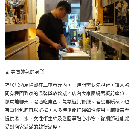
▲ 老闆帥氣的身影
神居居酒屋隱藏在三重巷弄內，一進門需要先脫鞋，讓人瞬
間有種回到家的溫馨與放鬆感。店內大家圍繞著板前座位，
隨意地聊天、喝酒吃東西，氣氛極其舒服。若需要隱私，也
有兩個包廂可以選擇，人多時還能打通彈性使用。廁所甚至
提供漱口水、女性衛生棉及髮圈等貼心小物，從細節就能感
受到店家滿滿的款待溫度。