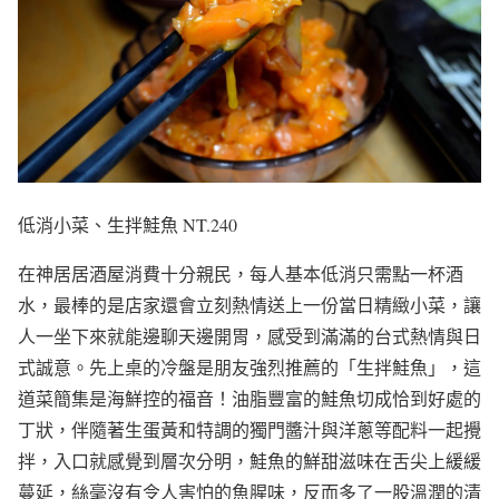
低消小菜、生拌鮭魚 NT.240
在神居居酒屋消費十分親民，每人基本低消只需點一杯酒
水，最棒的是店家還會立刻熱情送上一份當日精緻小菜，讓
人一坐下來就能邊聊天邊開胃，感受到滿滿的台式熱情與日
式誠意。先上桌的冷盤是朋友強烈推薦的「生拌鮭魚」，這
道菜簡集是海鮮控的福音！油脂豐富的鮭魚切成恰到好處的
丁狀，伴隨著生蛋黃和特調的獨門醬汁與洋蔥等配料一起攪
拌，入口就感覺到層次分明，鮭魚的鮮甜滋味在舌尖上緩緩
蔓延，絲毫沒有令人害怕的魚腥味，反而多了一股溫潤的清