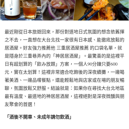
最近剛從日本旅遊回來，那份對道地日式氛圍的想念依舊揮
之不去，一直想在大台北找一家很有日本感、能徹底放鬆的
居酒屋。好友強力推薦他 三重居酒屋推薦 的口袋名單，就
是隱身於三重巷弄內的「神居居酒屋」。最驚喜的是這裡平
日有超划算的「飲み放題」方案，一個人90分鐘只要600
元，實在太划算！這裡非常適合吃飽後的深夜續攤，一邊喝
著美酒、一邊品嚐餐點，還能輕鬆地與店家或在場的朋友暢
聊，氛圍放鬆又舒服。結論就是：如果你在尋找大台北地區
最有溫度、最道地的神居居酒屋，這裡絕對是深夜微醺與朋
友聚會的首選！
「酒後不開車、未成年請勿飲酒」