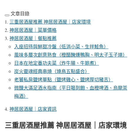
文章目錄
三重居酒屋推薦 神居居酒屋｜店家環境
神居居酒屋｜菜單價格
神居居酒屋｜餐點推薦
入座招待與鮮甜冷盤（低消小菜、生拌鮭魚）
風味多層次創意熟食（橙醋醃燻鴨胸、明太子玉子燒）
日本在地定番功夫菜（炸牛腸、牛筋煮）
炭火靈魂經典串燒（燒鳥五點盛合）
老饕私房鹽烤單點（鹽烤雞心、鹽烤厚切豬舌）
微醺大滿足酒水指南（平日喝到飽、血橙啤酒、烏龍茶
梅酒）
神居居酒屋｜店家資訊
三重居酒屋推薦 神居居酒屋｜店家環境