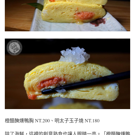
橙醋醃燻鴨胸 NT.200、明太子玉子燒 NT.180
除了海鮮，這裡的創意熟食也讓人眼睛一亮。「橙醋醃燻鴨