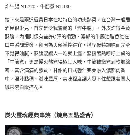
炸牛腸 NT.220、牛筋煮 NT.180
接下來是兩道極具日本在地特色的功夫熱菜，在台灣一般居
酒屋很少見。首先是令我驚艷的「炸牛腸」，外皮炸得金黃
酥脆，內裡則保有些許Q彈的嚼勁，濃郁的牛腸油脂香氣在
口中瞬間爆發，卻因為火候掌控得宜，搭配獨特調味而完全
不覺得油膩，酥脆感讓人一吃就上癮。緊接著熱呼呼上桌的
「牛筋煮」更是慢火熬煮得極其入味，牛筋被燉煮到軟爛綿
密，富含滿滿的膠質，甘甜的日式醬汁完美融入濃郁肉香
中，湯汁黏稠、滋味豐厚，美味程度讓人忍不住想跟老闆大
喊來碗白飯搭配。
炭火靈魂經典串燒（燒鳥五點盛合）