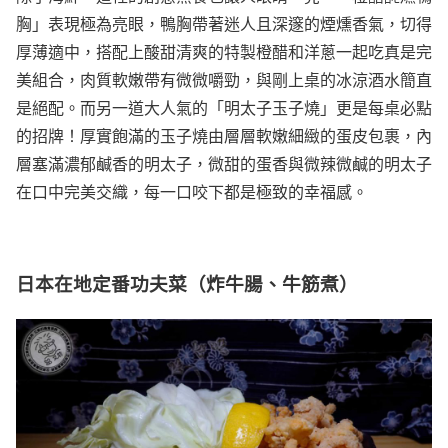
胸」表現極為亮眼，鴨胸帶著迷人且深邃的煙燻香氣，切得
厚薄適中，搭配上酸甜清爽的特製橙醋和洋蔥一起吃真是完
美組合，肉質軟嫩帶有微微嚼勁，與剛上桌的冰涼酒水簡直
是絕配。而另一道大人氣的「明太子玉子燒」更是每桌必點
的招牌！厚實飽滿的玉子燒由層層軟嫩細緻的蛋皮包裹，內
層塞滿濃郁鹹香的明太子，微甜的蛋香與微辣微鹹的明太子
在口中完美交織，每一口咬下都是極致的幸福感。
日本在地定番功夫菜（炸牛腸、牛筋煮）