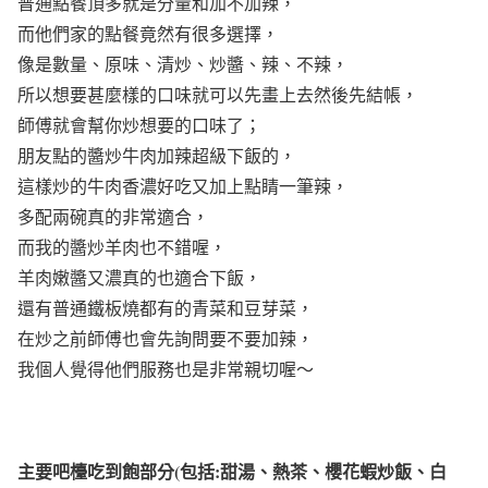
普通點餐頂多就是分量和加不加辣，
而他們家的點餐竟然有很多選擇，
像是數量、原味、清炒、炒醬、辣、不辣，
所以想要甚麼樣的口味就可以先畫上去然後先結帳，
師傅就會幫你炒想要的口味了；
朋友點的醬炒牛肉加辣超級下飯的，
這樣炒的牛肉香濃好吃又加上點睛一筆辣，
多配兩碗真的非常適合，
而我的醬炒羊肉也不錯喔，
羊肉嫩醬又濃真的也適合下飯，
還有普通鐵板燒都有的青菜和豆芽菜，
在炒之前師傅也會先詢問要不要加辣，
我個人覺得他們服務也是非常親切喔～
主要吧檯吃到飽部分(包括:甜湯、熱茶、櫻花蝦炒飯、白