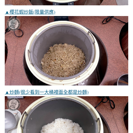
▲櫻花蝦炒飯(限量供應)
▲炒麵(很少看到一大桶裡面全都是炒麵)