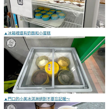
▲冰箱裡還有奶酪和小蛋糕
▲門口的小美冰淇淋絕對不要忘記喔～