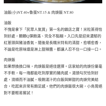
油飯(小)NT.40+魯蛋NT.15 & 肉焿飯 NT.80
油飯
不愧是拿下「民眾人氣賞」第一名的鎮店之寶！米粒蒸得恰
到好處，顆顆Q彈飽滿、完全不黏糊。入口先是迎來濃郁的
紅蔥頭與豬油香氣，隨後是長糯米特有的清甜，愈嚼愈香，
不論是吃原味還是淋上甜辣醬，都讓人忍不住一口接一口。
肉焿飯
如果想換換口味，肉焿飯是絕佳選擇。店家給的肉焿份量毫
不手軟，每一塊都能吃到厚實的豬肉感。湯頭勾芡恰到好
處，滑順而不油膩，吸飽湯汁的白飯與鮮甜的肉焿完美結
合，吃起來非常有飽足感。他們的肉焿飯很大碗，小鳥胃絕
對不要輕易嘗試！