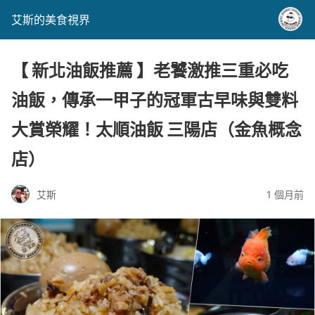
艾斯的美食視界
【 新北油飯推薦 】老饕激推三重必吃
油飯，傳承一甲子的冠軍古早味與雙料
大賞榮耀！太順油飯 三陽店（金魚概念
店）
艾斯
1 個月前