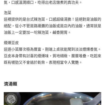
氣，口感溫潤順口，吃得出老店燉煮的真功夫。
泡菜
這裡提供的是台式辣泡菜，口感超級清脆！這絕對是油飯的
絕配，從小不管是路邊攤的油飯或是店內的油飯，通常就是
油飯上一定要加一坨辣泡菜，鹹香開胃。
煙燻豆皮
這道小菜層次極為豐富，剛端上桌就能聞到淡淡煙燻香氣。
豆皮本身帶有討喜的煙燻味，質地細緻、層層堆疊，吃起來
既有嚼勁又不會過於乾柴，表現相當令人驚艷。
清湯類