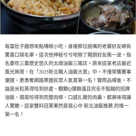
每當肚子餓想來點傳統小吃，身邊那位挑嘴的老饕好友總有
驚喜口袋名單。這次他神秘兮兮地揪了親朋好友衝一波，指
名要吃三重歷史悠久的太順油飯三陽店。原來這家老店最近
風光無限，在「2025新北職人油飯大賞」中，不僅榮獲賽事
優選，更勇奪網路票選民眾人氣賞第一名！實際品嚐後，不
論是米粒蒸得恰到好處、顆顆Q彈飽滿且完全不黏糊的招牌
油飯，還是咬得到完整肉條、口感扎實的肉羹，都美味得讓
人驚艷，這家雙料冠軍果然是我心中 新北油飯推薦 的唯一
第一名！