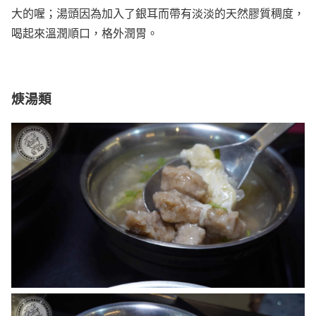
大的喔；湯頭因為加入了銀耳而帶有淡淡的天然膠質稠度，
喝起來溫潤順口，格外潤胃。
焿湯類