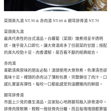
菜頭貢丸湯 NT.50 & 赤肉湯 NT.60 & 銀耳排骨湯 NT.70
菜頭貢丸湯
最具代表性的台式湯品。白蘿蔔（菜頭）燉煮得呈半透明
狀，幾乎是入口即化，讓大骨湯底多了份蔬菜的甘甜；搭配
的貢丸咬勁十足、肉香濃郁，是百看不厭的經典組合。
赤肉湯
喜歡清爽原味的朋友必點！湯頭使用大骨熬煮，色澤清亮卻
風味十足。裡頭的赤肉沾了薄粉包裹，完整鎖住了肉汁，口
感扎實富有彈性，每咬一口都能感受到溫體豬肉的鮮甜。
銀耳排骨湯
市面上少見的養生湯品，店家貼心地將銀耳融入排骨湯中。
排骨肉質軟嫩、輕輕一撥就骨肉分離，而且每塊塊頭都算蠻