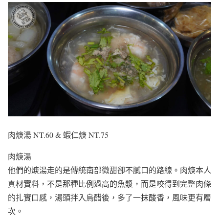
肉焿湯 NT.60 & 蝦仁焿 NT.75
肉焿湯
他們的焿湯走的是傳統南部微甜卻不膩口的路線。肉焿本人
真材實料，不是那種比例過高的魚漿，而是咬得到完整肉條
的扎實口感，湯頭拌入烏醋後，多了一抹酸香，風味更有層
次。