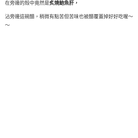
炙燒鮑魚肝
，
在旁邊的殼中竟然是
沾旁邊這碗醋，稍微有點苦但苦味也被醋覆蓋掉好好吃喔～
～