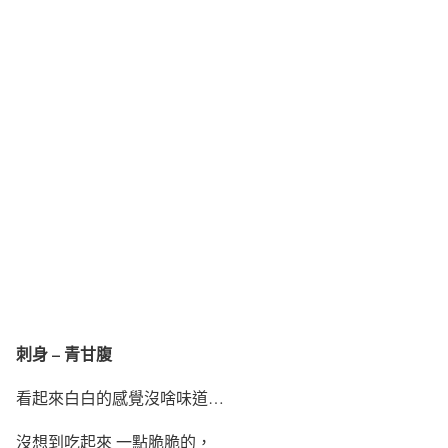
刺身 – 青甘腹
看起來白白的感覺沒啥味道…
沒想到吃起來 一點脆脆的，