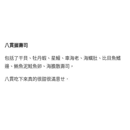
八貫握壽司
包括了干貝、牡丹蝦、星鰻、車海老、
海鱱肚、
比目魚鰭
邊、鮪魚泥鮭魚卵、海膽散壽司
，
八貫吃下來真的很甜很滿意ㄝ．