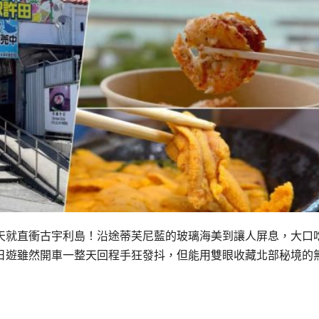
天就直衝古宇利島！沿途蒂芙尼藍的玻璃海美到讓人屏息，大口
日遊雖然開車一整天回程手狂發抖，但能用雙眼收藏北部秘境的