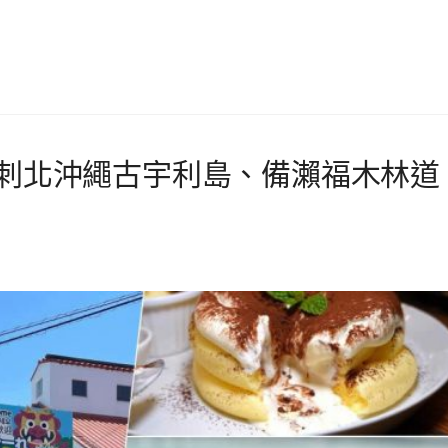
衝刺北沖繩古宇利島、備瀨福木林道