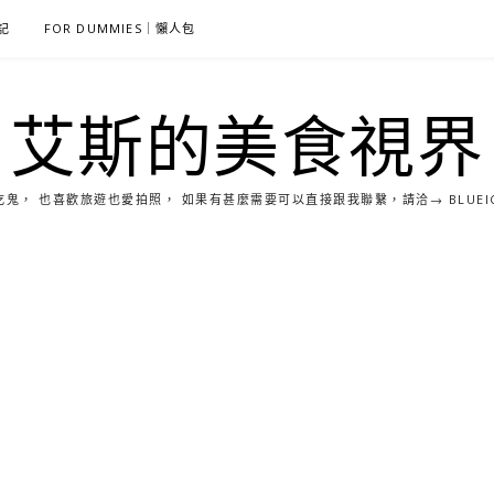
雜記
FOR DUMMIES｜懶人包
艾斯的美食視界
， 也喜歡旅遊也愛拍照， 如果有甚麼需要可以直接跟我聯繫，請洽→ BLUEICE0