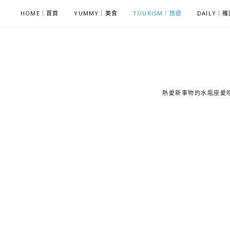
S
HOME｜首頁
YUMMY｜美食
TOURISM｜旅遊
DAILY｜
k
i
p
t
o
c
熱愛新事物的水瓶座愛吃鬼
o
n
t
e
n
t