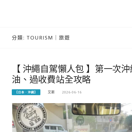
分類:
TOURISM｜旅遊
【 沖繩自駕懶人包 】第一次
油、過收費站全攻略
艾斯
2026-06-16
【日本．沖繩】