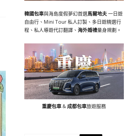
韓國包車
與海島度假夢幻首選
馬爾地夫
一日遊
自由行、Mini Tour 私人訂製、多日遊精選行
程、私人導遊代訂翻譯、
海外婚禮
量身規劃。
重慶包車
&
成都包車
旅遊服務