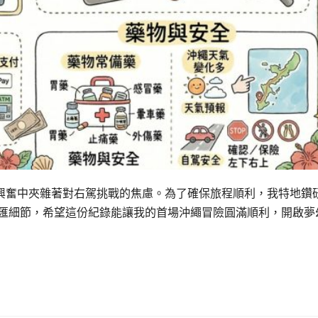
興奮中夾雜著對右駕挑戰的焦慮。為了確保旅程順利，我特地鑽
換匯細節，希望這份紀錄能讓我的首場沖繩冒險圓滿順利，開啟夢