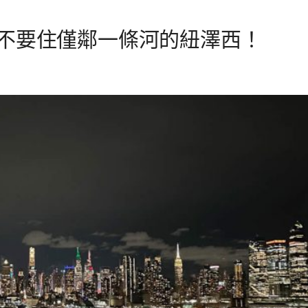
對不要住僅鄰一條河的紐澤西！