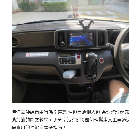
準備去沖繩自由行嗎？這篇 沖繩自駕懶人包 為你整理超
助加油的圖文教學，更分享沒有ETC如何輕鬆走人工車道
最實用的沖繩自駕全指南！