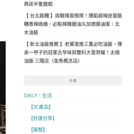
再送半隻龍蝦
【 台北飯糰 】挑戰辣度極限！爆餡麻辣皮蛋飯
糰香辣過癮，必點辣雞腿油丸加德腸滷蛋｜北
木油飯
【 新北油飯推薦 】老饕激推三重必吃油飯，傳
承一甲子的冠軍古早味與雙料大賞榮耀！太順
油飯 三陽店（金魚概念店）
分類
DAILY｜生活
【3C產品】
【好康分享】
【展覽】