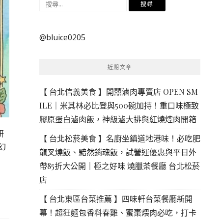
搜
尋
關
@bluice0205
鍵
字:
近期文章
【 台北信義美食 】開囍滷肉專賣店 OPEN SM
ILE｜米其林必比登與500碗加持！重口味極致
膠原蛋白滷肉飯，神級滷大排與紅燒焢肉開箱
研
【 台北松菸美食 】名廚坐鎮道地港味！必吃肥
幻
龍叉燒飯、黯然銷魂飯，試營運優惠與平日外
帶85折大公開｜極之好味 燒臘茶餐廳 台北松菸
店
【 台北東區台菜推薦 】四味軒台菜餐廳新開
幕！超狂麵包香料春雞、蜜棗煨肉必吃，打卡