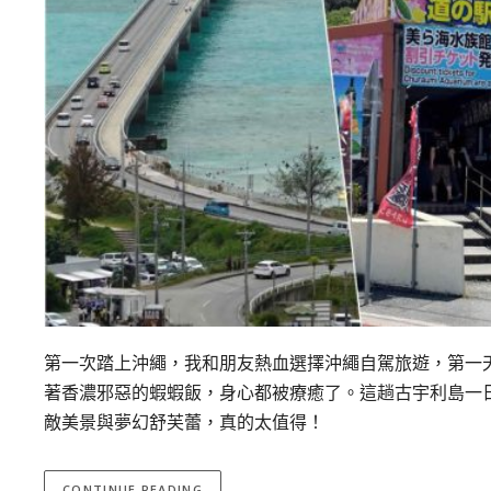
第一次踏上沖繩，我和朋友熱血選擇沖繩自駕旅遊，第一
著香濃邪惡的蝦蝦飯，身心都被療癒了。這趟古宇利島一
敵美景與夢幻舒芙蕾，真的太值得！
CONTINUE READING