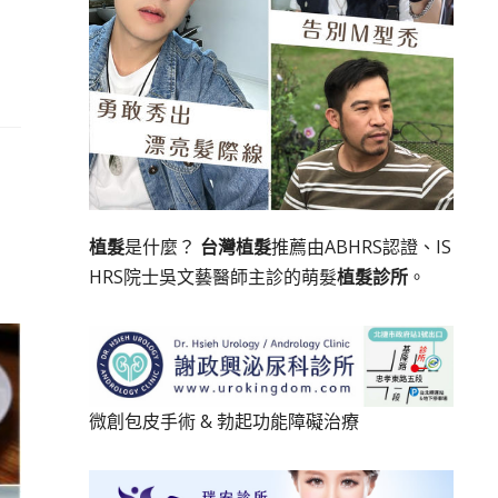
植髮
是什麼？
台灣植髮
推薦由ABHRS認證、IS
HRS院士吳文藝醫師主診的萌髮
植髮診所
。
微創包皮手術
&
勃起功能障礙治療