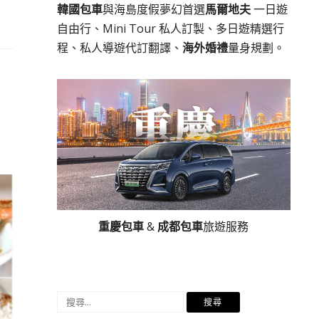
韓國包車
與海島度假夢幻首選
馬爾地夫
一日遊
自由行、Mini Tour 私人訂製、多日遊精選行
程、私人導遊代訂翻譯、
海外婚禮
量身規劃。
重慶包車
&
成都包車
旅遊服務
搜