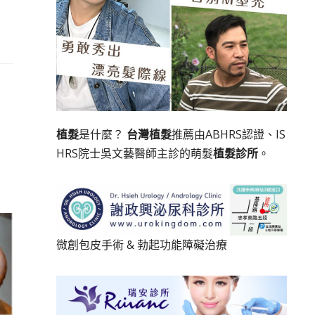
植髮
是什麼？
台灣植髮
推薦由ABHRS認證、IS
HRS院士吳文藝醫師主診的萌髮
植髮診所
。
微創包皮手術
&
勃起功能障礙治療