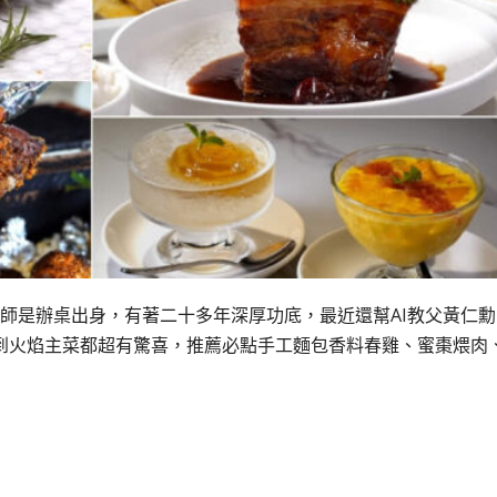
銘師是辦桌出身，有著二十多年深厚功底，最近還幫AI教父黃仁勳
到火焰主菜都超有驚喜，推薦必點手工麵包香料春雞、蜜棗煨肉