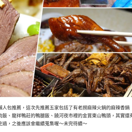
懶人包推薦，這次先推薦五家包括了有老撈麻辣火鍋的麻辣香鍋
肉飯、龍祥鴨莊的鴨腿飯、饒河夜市裡的金賞東山鴨頭，其實還
吃過，之後應該會繼續蒐集喔～未完待續～