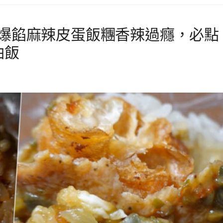
！爆餡麻辣皮蛋飯糰香辣過癮，必點
油飯