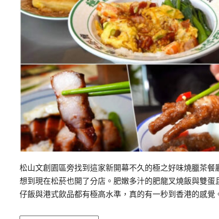
松山文創園區旁找到這家新開幕不久的極之好味燒臘茶餐
想到現在松菸也開了分店。肥嫩多汁的肥龍叉燒飯與雙蛋
仔飯與港式飲品都有極高水準，真的有一秒到香港的感覺