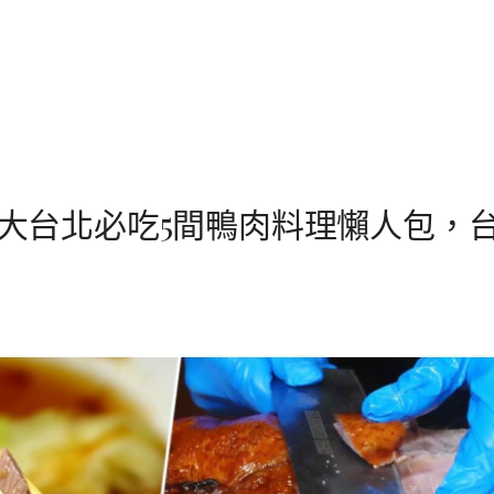
25大台北必吃5間鴨肉料理懶人包，