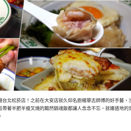
廳台北松菸店！之前在大安店就久仰名廚楊華志師傅的好手藝，
且帶著半肥半瘦叉燒的黯然銷魂飯都讓人念念不忘，就連道地的
。