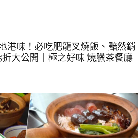
道地港味！必吃肥龍叉燒飯、黯然銷
5折大公開｜極之好味 燒臘茶餐廳