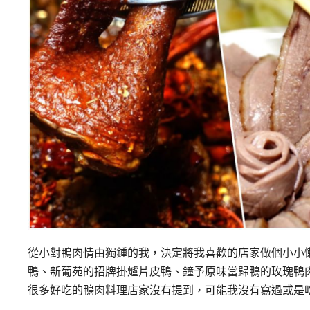
從小對鴨肉情由獨鍾的我，決定將我喜歡的店家做個小小
鴨、新葡苑的招牌掛爐片皮鴨、鐘予原味當歸鴨的玫瑰鴨
很多好吃的鴨肉料理店家沒有提到，可能我沒有寫過或是