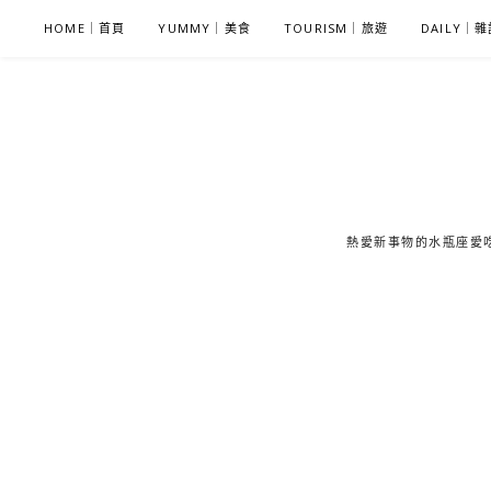
S
HOME｜首頁
YUMMY｜美食
TOURISM｜旅遊
DAILY｜
k
i
p
t
o
c
o
熱愛新事物的水瓶座愛吃鬼
n
t
e
n
t