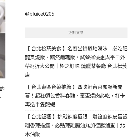
尋
關
@bluice0205
鍵
字:
近期文章
【 台北松菸美食 】名廚坐鎮道地港味！必吃肥
龍叉燒飯、黯然銷魂飯，試營運優惠與平日外
帶85折大公開｜極之好味 燒臘茶餐廳 台北松菸
店
【 台北東區台菜推薦 】四味軒台菜餐廳新開
的
幕！超狂麵包香料春雞、蜜棗煨肉必吃，打卡
、
再送半隻龍蝦
【 台北飯糰 】挑戰辣度極限！爆餡麻辣皮蛋飯
糰香辣過癮，必點辣雞腿油丸加德腸滷蛋｜北
木油飯