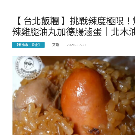
【 台北飯糰 】挑戰辣度極限
辣雞腿油丸加德腸滷蛋｜北木
艾斯
2026-07-21
【新北市．汐止】