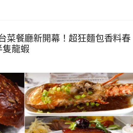
軒台菜餐廳新開幕！超狂麵包香料春
半隻龍蝦