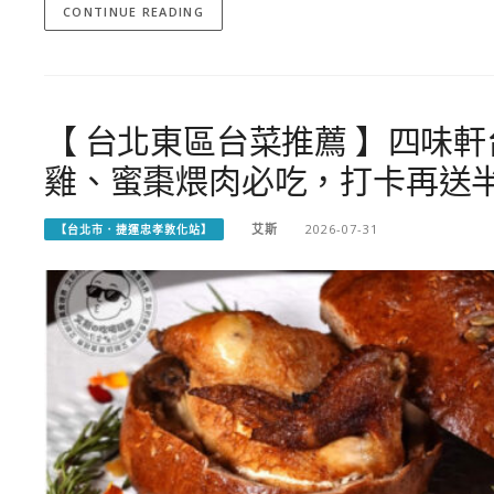
CONTINUE READING
【 台北東區台菜推薦 】四味
雞、蜜棗煨肉必吃，打卡再送
艾斯
2026-07-31
【台北市．捷運忠孝敦化站】