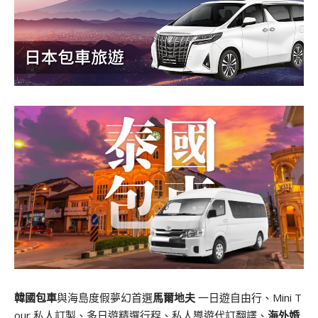
韓國包車
與海島度假夢幻首選
馬爾地夫
一日遊自由行、Mini T
our 私人訂製、多日遊精選行程、私人導遊代訂翻譯、
海外婚