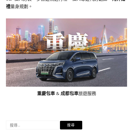
禮
量身規劃。
重慶包車
&
成都包車
旅遊服務
搜
尋