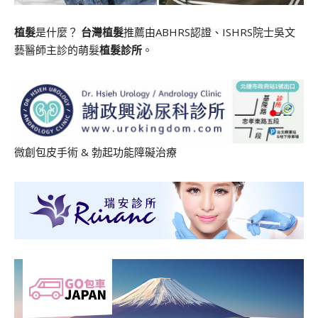
植髮
是什麼？
台灣植髮
推薦由ABHRS認證、ISHRS院士吳文
藝醫師主診的萌髮
植髮診所
。
微創包皮手術
&
勃起功能障礙治療