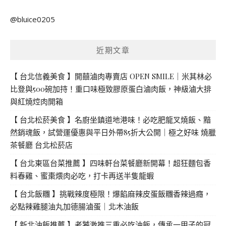
關
@bluice0205
鍵
字:
近期文章
【 台北信義美食 】開囍滷肉專賣店 OPEN SMILE｜米其林必
比登與500碗加持！重口味極致膠原蛋白滷肉飯，神級滷大排
與紅燒焢肉開箱
【 台北松菸美食 】名廚坐鎮道地港味！必吃肥龍叉燒飯、黯
然銷魂飯，試營運優惠與平日外帶85折大公開｜極之好味 燒臘
茶餐廳 台北松菸店
【 台北東區台菜推薦 】四味軒台菜餐廳新開幕！超狂麵包香
料春雞、蜜棗煨肉必吃，打卡再送半隻龍蝦
【 台北飯糰 】挑戰辣度極限！爆餡麻辣皮蛋飯糰香辣過癮，
必點辣雞腿油丸加德腸滷蛋｜北木油飯
【 新北油飯推薦 】老饕激推三重必吃油飯，傳承一甲子的冠