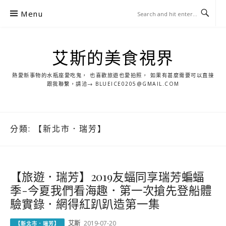
S
Menu
k
i
p
艾斯的美食視界
t
o
熱愛新事物的水瓶座愛吃鬼， 也喜歡旅遊也愛拍照， 如果有甚麼需要可以直接
c
跟我聯繫，請洽→ BLUEICE0205@GMAIL.COM
o
n
t
分類:
【新北市．瑞芳】
e
n
t
【旅遊．瑞芳】2019友蝠同享瑞芳蝙蝠
季-今夏我們看海趣．第一次搶先登船體
驗實錄．網得紅趴趴造第一集
艾斯
2019-07-20
【新北市．瑞芳】