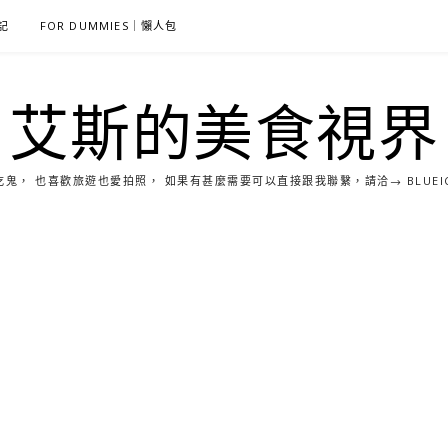
雜記
FOR DUMMIES｜懶人包
艾斯的美食視界
， 也喜歡旅遊也愛拍照， 如果有甚麼需要可以直接跟我聯繫，請洽→ BLUEICE0