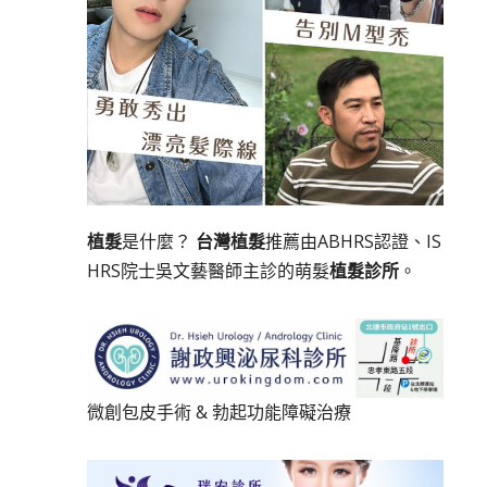
植髮
是什麼？
台灣植髮
推薦由ABHRS認證、IS
HRS院士吳文藝醫師主診的萌髮
植髮診所
。
微創包皮手術
&
勃起功能障礙治療