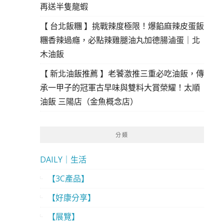
再送半隻龍蝦
【 台北飯糰 】挑戰辣度極限！爆餡麻辣皮蛋飯
糰香辣過癮，必點辣雞腿油丸加德腸滷蛋｜北
木油飯
【 新北油飯推薦 】老饕激推三重必吃油飯，傳
承一甲子的冠軍古早味與雙料大賞榮耀！太順
油飯 三陽店（金魚概念店）
分類
DAILY｜生活
【3C產品】
【好康分享】
【展覽】