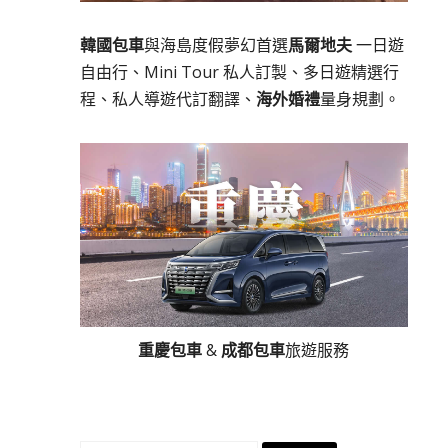
韓國包車
與海島度假夢幻首選
馬爾地夫
一日遊
自由行、Mini Tour 私人訂製、多日遊精選行
程、私人導遊代訂翻譯、
海外婚禮
量身規劃。
重慶包車
&
成都包車
旅遊服務