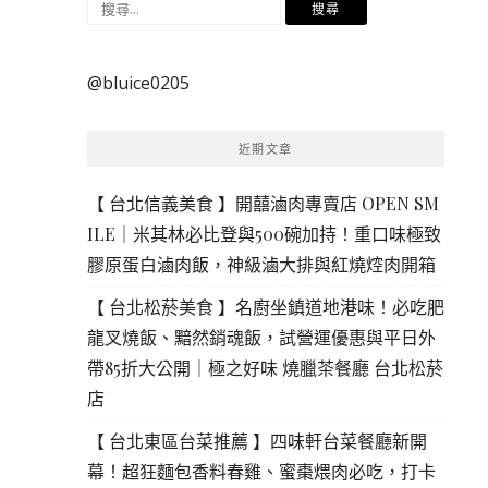
搜
尋
關
@bluice0205
鍵
字:
近期文章
【 台北信義美食 】開囍滷肉專賣店 OPEN SM
ILE｜米其林必比登與500碗加持！重口味極致
膠原蛋白滷肉飯，神級滷大排與紅燒焢肉開箱
【 台北松菸美食 】名廚坐鎮道地港味！必吃肥
龍叉燒飯、黯然銷魂飯，試營運優惠與平日外
帶85折大公開｜極之好味 燒臘茶餐廳 台北松菸
店
【 台北東區台菜推薦 】四味軒台菜餐廳新開
幕！超狂麵包香料春雞、蜜棗煨肉必吃，打卡