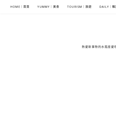
S
HOME｜首頁
YUMMY｜美食
TOURISM｜旅遊
DAILY｜
k
i
p
t
o
c
熱愛新事物的水瓶座愛吃鬼
o
n
t
e
n
t