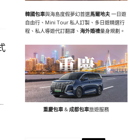
韓國包車
與海島度假夢幻首選
馬爾地夫
一日遊
自由行、Mini Tour 私人訂製、多日遊精選行
程、私人導遊代訂翻譯、
海外婚禮
量身規劃。
式
…
重慶包車
&
成都包車
旅遊服務