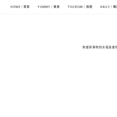
S
HOME｜首頁
YUMMY｜美食
TOURISM｜旅遊
DAILY｜
k
i
p
t
o
c
熱愛新事物的水瓶座愛吃鬼
o
n
t
e
n
t