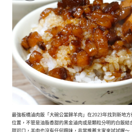
最強板橋滷肉飯「大碗公當歸羊肉」在2023年找到新地
位置，不管是油脂香甜的黑金滷肉或是顆粒分明的白飯結
甜可口，羊肉也沒有任何羶味，非常推薦大家來試試喔～