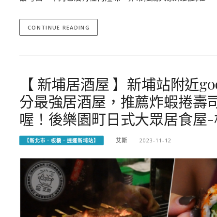
CONTINUE READING
【 新埔居酒屋 】新埔站附近go
分最強居酒屋，推薦炸蝦捲壽
喔！後樂園町日式大眾居食屋-
艾斯
2023-11-12
【新北市．板橋．捷運新埔站】