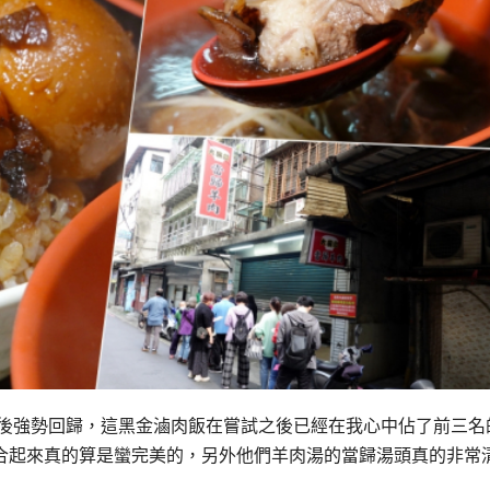
方後強勢回歸，這黑金滷肉飯在嘗試之後已經在我心中佔了前三名
合起來真的算是蠻完美的，另外他們羊肉湯的當歸湯頭真的非常