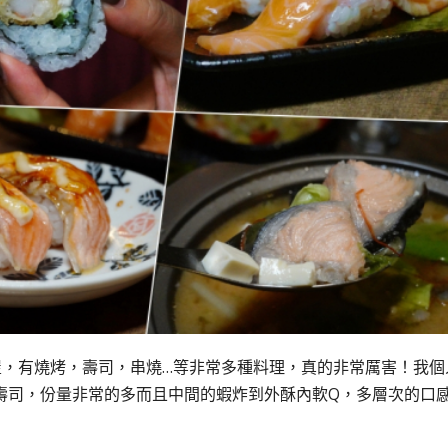
居酒屋，有燒烤，壽司，串燒…等非常多種料理，真的非常厲害！我個
壽司，份量非常的多而且中間的蝦炸到外酥內軟Q，多層次的口