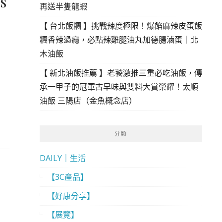
s
再送半隻龍蝦
【 台北飯糰 】挑戰辣度極限！爆餡麻辣皮蛋飯
糰香辣過癮，必點辣雞腿油丸加德腸滷蛋｜北
木油飯
【 新北油飯推薦 】老饕激推三重必吃油飯，傳
承一甲子的冠軍古早味與雙料大賞榮耀！太順
油飯 三陽店（金魚概念店）
分類
DAILY｜生活
【3C產品】
【好康分享】
【展覽】