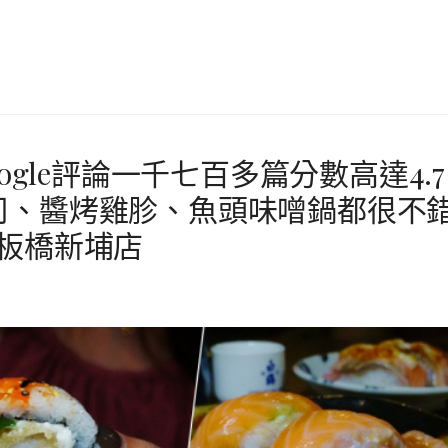
ogle評論一千七百多篇分數高達4.7
司、醬烤雞胗、魚頭味噌鍋都很不
板橋新埔店