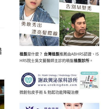
錯
植髮
是什麼？
台灣植髮
推薦由ABHRS認證、IS
HRS院士吳文藝醫師主診的萌髮
植髮診所
。
微創包皮手術
&
勃起功能障礙治療