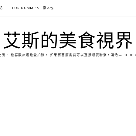
雜記
FOR DUMMIES｜懶人包
艾斯的美食視界
， 也喜歡旅遊也愛拍照， 如果有甚麼需要可以直接跟我聯繫，請洽→ BLUEICE0