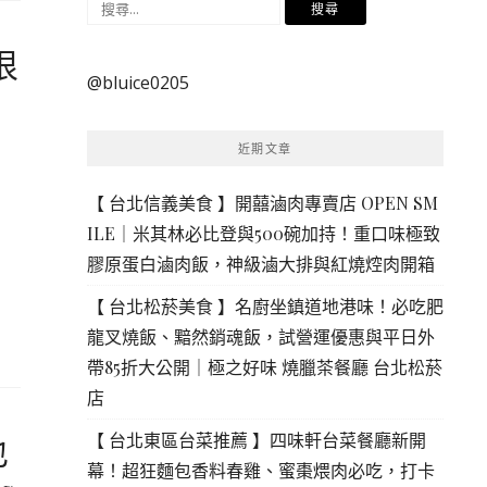
搜
尋
很
關
@bluice0205
鍵
字:
近期文章
【 台北信義美食 】開囍滷肉專賣店 OPEN SM
ILE｜米其林必比登與500碗加持！重口味極致
膠原蛋白滷肉飯，神級滷大排與紅燒焢肉開箱
【 台北松菸美食 】名廚坐鎮道地港味！必吃肥
龍叉燒飯、黯然銷魂飯，試營運優惠與平日外
帶85折大公開｜極之好味 燒臘茶餐廳 台北松菸
店
【 台北東區台菜推薦 】四味軒台菜餐廳新開
也
幕！超狂麵包香料春雞、蜜棗煨肉必吃，打卡