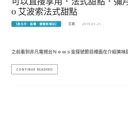
可以直接享用．法式甜點．彌月
o 艾波索法式甜點
艾斯
2019-01-21
【新北市．板橋．捷運新埔站】
之前看到非凡電視台Ｎｅｗｓ金探號節目裡面在介紹美味甜
CONTINUE READING