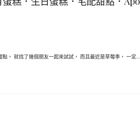
蛋糕．生日蛋糕．宅配甜點．Apo
點， 就找了幾個朋友一起來試試， 而且最近是草莓季， 一定…