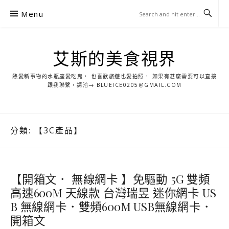
S
Menu
k
i
p
艾斯的美食視界
t
o
熱愛新事物的水瓶座愛吃鬼， 也喜歡旅遊也愛拍照， 如果有甚麼需要可以直接
c
跟我聯繫，請洽→ BLUEICE0205@GMAIL.COM
o
n
t
分類:
【3C產品】
e
n
t
【開箱文． 無線網卡 】免驅動 5G 雙頻
高速600M 天線款 台灣瑞昱 迷你網卡 US
B 無線網卡．雙頻600M USB無線網卡．
開箱文