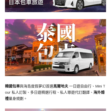
韓國包車
與海島度假夢幻首選
馬爾地夫
一日遊自由行、Mini T
our 私人訂製、多日遊精選行程、私人導遊代訂翻譯、
海外婚
禮
量身規劃。