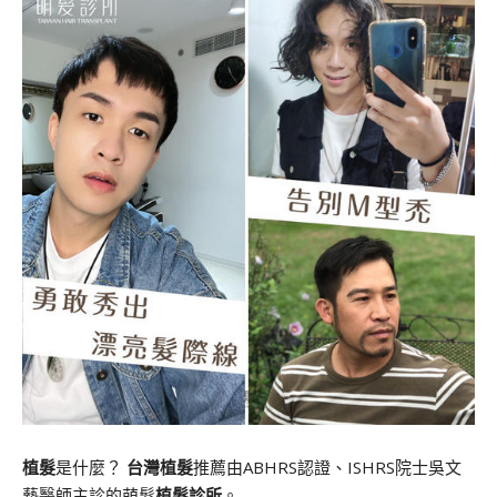
植髮
是什麼？
台灣植髮
推薦由ABHRS認證、ISHRS院士吳文
藝醫師主診的萌髮
植髮診所
。