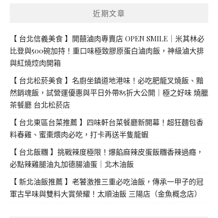
近期文章
【 台北信義美食 】開囍滷肉專賣店 OPEN SMILE｜米其林必
比登與500碗加持！重口味極致膠原蛋白滷肉飯，神級滷大排
與紅燒焢肉開箱
【 台北松菸美食 】名廚坐鎮道地港味！必吃肥龍叉燒飯、黯
然銷魂飯，試營運優惠與平日外帶85折大公開｜極之好味 燒臘
茶餐廳 台北松菸店
【 台北東區台菜推薦 】四味軒台菜餐廳新開幕！超狂麵包香
料春雞、蜜棗煨肉必吃，打卡再送半隻龍蝦
【 台北飯糰 】挑戰辣度極限！爆餡麻辣皮蛋飯糰香辣過癮，
必點辣雞腿油丸加德腸滷蛋｜北木油飯
【 新北油飯推薦 】老饕激推三重必吃油飯，傳承一甲子的冠
軍古早味與雙料大賞榮耀！太順油飯 三陽店（金魚概念店）