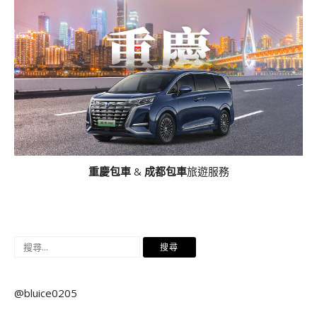
重慶包車
&
成都包車
旅遊服務
搜
尋
關
@bluice0205
鍵
字: