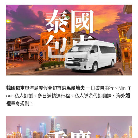
韓國包車
與海島度假夢幻首選
馬爾地夫
一日遊自由行、Mini T
our 私人訂製、多日遊精選行程、私人導遊代訂翻譯、
海外婚
禮
量身規劃。