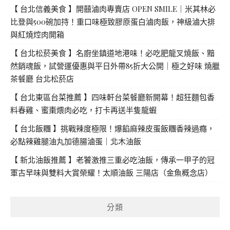
【 台北信義美食 】開囍滷肉專賣店 OPEN SMILE｜米其林必
比登與500碗加持！重口味極致膠原蛋白滷肉飯，神級滷大排
與紅燒焢肉開箱
【 台北松菸美食 】名廚坐鎮道地港味！必吃肥龍叉燒飯、黯
然銷魂飯，試營運優惠與平日外帶85折大公開｜極之好味 燒臘
茶餐廳 台北松菸店
【 台北東區台菜推薦 】四味軒台菜餐廳新開幕！超狂麵包香
料春雞、蜜棗煨肉必吃，打卡再送半隻龍蝦
【 台北飯糰 】挑戰辣度極限！爆餡麻辣皮蛋飯糰香辣過癮，
必點辣雞腿油丸加德腸滷蛋｜北木油飯
【 新北油飯推薦 】老饕激推三重必吃油飯，傳承一甲子的冠
軍古早味與雙料大賞榮耀！太順油飯 三陽店（金魚概念店）
分類