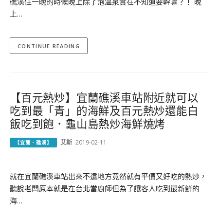
礁溪住一晚的時候晚上除了泡溫泉實在不知道要幹嘛？！ 晚
上…
CONTINUE READING
【百元熱炒】宜蘭礁溪車站附近就可以
吃到最「青」的海鮮及百元熱炒還能白
飯吃到飽．龜山島熱炒海鮮燒烤
艾斯
2019-02-11
【宜蘭．礁溪】
就在宜蘭礁溪車站出來不遠地方竟然就有平價又好吃的熱炒，
聽說老闆原本就是在台北當廚師但為了讓客人吃到最新鮮的
海…