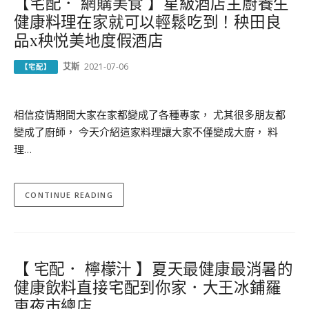
【宅配． 網購美食 】星級酒店主廚養生
健康料理在家就可以輕鬆吃到！秧田良
品x秧悦美地度假酒店
艾斯
2021-07-06
【宅配】
相信疫情期間大家在家都變成了各種專家， 尤其很多朋友都
變成了廚師， 今天介紹這家料理讓大家不僅變成大廚， 料
理…
CONTINUE READING
【 宅配． 檸檬汁 】夏天最健康最消暑的
健康飲料直接宅配到你家．大王冰鋪羅
東夜市總店