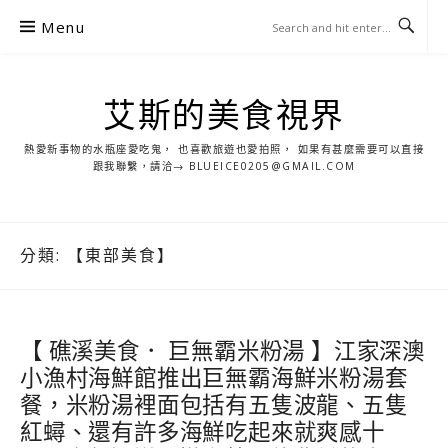
S
Menu
k
i
p
艾斯的美食視界
t
o
熱愛新事物的水瓶座愛吃鬼， 也喜歡旅遊也愛拍照， 如果有甚麼需要可以直接
c
跟我聯繫，請洽→ BLUEICE0205@GMAIL.COM
o
n
t
分類:
【東部美食】
e
n
t
【 礁溪美食． 巨無霸米粉湯 】江家深澳
小漁村海鮮館推出巨無霸海鮮米粉湯套
餐，米粉湯裡面包括有五隻波龍、五隻
紅蟳、還有許多海鮮吃起來就爽感十