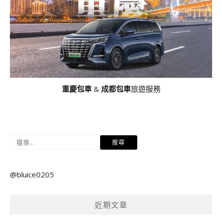
重慶包車
&
成都包車
旅遊服務
搜
尋
關
@bluice0205
鍵
字:
近期文章