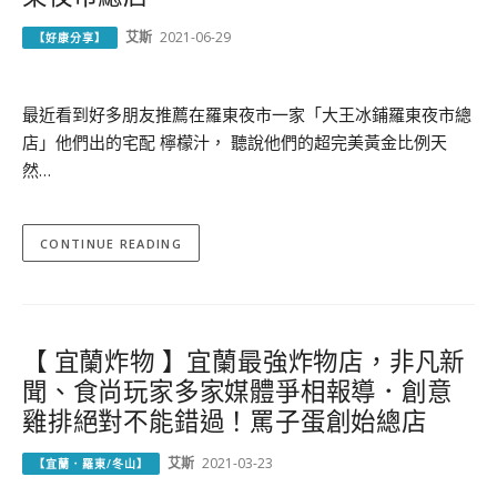
艾斯
2021-06-29
【好康分享】
最近看到好多朋友推薦在羅東夜市一家「大王冰鋪羅東夜市總
店」他們出的宅配 檸檬汁， 聽說他們的超完美黃金比例天
然…
CONTINUE READING
【 宜蘭炸物 】宜蘭最強炸物店，非凡新
聞、食尚玩家多家媒體爭相報導．創意
雞排絕對不能錯過！罵子蛋創始總店
艾斯
2021-03-23
【宜蘭．羅東/冬山】