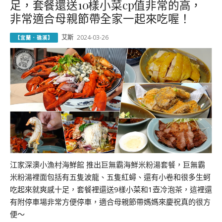
足，套餐還送10樣小菜cp值非常的高，
非常適合母親節帶全家一起來吃喔！
艾斯
2024-03-26
【宜蘭．礁溪】
江家深澳小漁村海鮮館 推出巨無霸海鮮米粉湯套餐，巨無霸
米粉湯裡面包括有五隻波龍、五隻紅蟳、還有小卷和很多生蚵
吃起來就爽感十足，套餐裡還送9樣小菜和1壺冷泡茶，這裡還
有附停車場非常方便停車，適合母親節帶媽媽來慶祝真的很方
便～