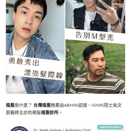
植髮
是什麼？
台灣植髮
推薦由ABHRS認證、ISHRS院士吳文
藝醫師主診的萌髮
植髮診所
。