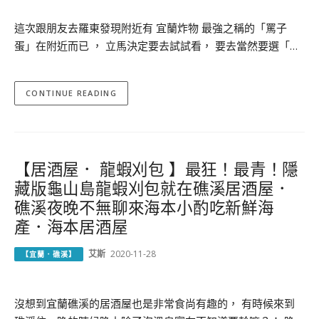
這次跟朋友去羅東發現附近有 宜蘭炸物 最強之稱的「罵子
蛋」在附近而已 ， 立馬決定要去試試看， 要去當然要選「…
CONTINUE READING
【居酒屋． 龍蝦刈包 】最狂！最青！隱
藏版龜山島龍蝦刈包就在礁溪居酒屋．
礁溪夜晚不無聊來海本小酌吃新鮮海
產．海本居酒屋
艾斯
2020-11-28
【宜蘭．礁溪】
沒想到宜蘭礁溪的居酒屋也是非常食尚有趣的， 有時候來到