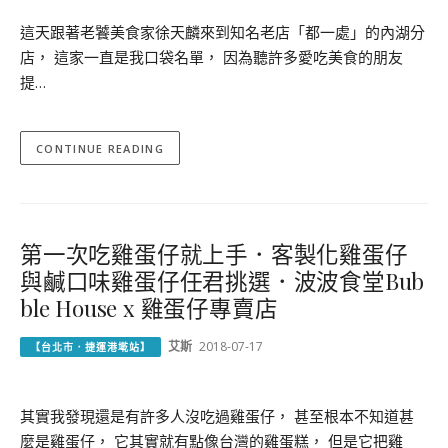
這天跟著老饕美食家徐天麟來到知名老店「都一處」的內湖分
店， 這家一直是我口袋名單， 因為聽許多愛吃美食的朋友
提…
CONTINUE READING
第一次吃雞蛋仔就上手．客製化雞蛋仔
與鹹口味雞蛋仔任君挑選．波波食堂Bub
ble House x 雞蛋仔專賣店
艾斯
2018-07-17
【台北市．捷運港墘站】
其實我發現還是有許多人沒吃過雞蛋仔， 甚至根本不知道甚
麼是雞蛋仔， 它其實就有點像台灣的雞蛋糕， 但是它把雞