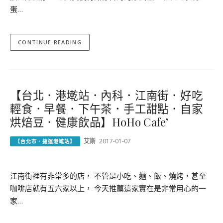
蛋…
CONTINUE READING
【台北．港墘站．內科．江南街．好吃
輕食．早餐．下午茶．手工甜點．自家
烘焙豆．健康飲品】HoHo Cafe’
艾斯
2017-01-07
【台北市．捷運港墘站】
江南街裡有非常多的店， 不管是小吃、麵、飯、燒烤，甚至
咖啡店就有五六家以上， 今天推薦這家實在是非常用心的一
家…