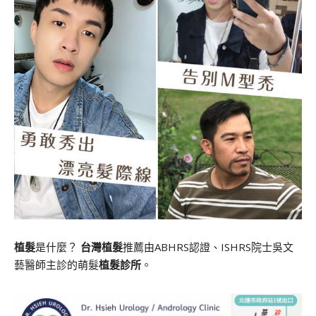
植髮
是什麼？
台灣植髮
推薦由ABHRS認證、ISHRS院士吳文
藝醫師主診的萌髮
植髮診所
。