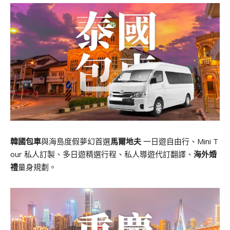
韓國包車
與海島度假夢幻首選
馬爾地夫
一日遊自由行、Mini T
our 私人訂製、多日遊精選行程、私人導遊代訂翻譯、
海外婚
禮
量身規劃。