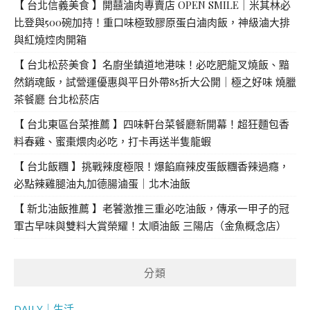
【 台北信義美食 】開囍滷肉專賣店 OPEN SMILE｜米其林必
比登與500碗加持！重口味極致膠原蛋白滷肉飯，神級滷大排
與紅燒焢肉開箱
【 台北松菸美食 】名廚坐鎮道地港味！必吃肥龍叉燒飯、黯
然銷魂飯，試營運優惠與平日外帶85折大公開｜極之好味 燒臘
茶餐廳 台北松菸店
【 台北東區台菜推薦 】四味軒台菜餐廳新開幕！超狂麵包香
料春雞、蜜棗煨肉必吃，打卡再送半隻龍蝦
【 台北飯糰 】挑戰辣度極限！爆餡麻辣皮蛋飯糰香辣過癮，
必點辣雞腿油丸加德腸滷蛋｜北木油飯
【 新北油飯推薦 】老饕激推三重必吃油飯，傳承一甲子的冠
軍古早味與雙料大賞榮耀！太順油飯 三陽店（金魚概念店）
分類
DAILY｜生活