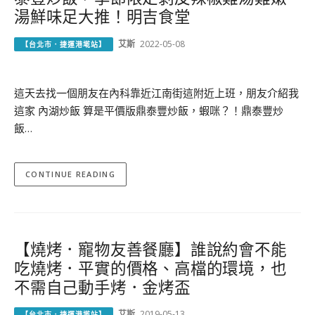
湯鮮味足大推！明吉食堂
艾斯
2022-05-08
【台北市．捷運港墘站】
這天去找一個朋友在內科靠近江南街這附近上班，朋友介紹我
這家 內湖炒飯 算是平價版鼎泰豐炒飯，蝦咪？！鼎泰豐炒
飯…
CONTINUE READING
【燒烤．寵物友善餐廳】誰說約會不能
吃燒烤．平實的價格、高檔的環境，也
不需自己動手烤．金烤盃
艾斯
2019-05-13
【台北市．捷運港墘站】