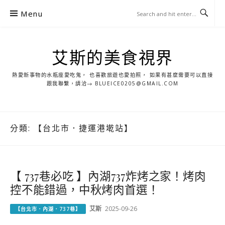
S
Menu
k
i
p
艾斯的美食視界
t
o
熱愛新事物的水瓶座愛吃鬼， 也喜歡旅遊也愛拍照， 如果有甚麼需要可以直接
c
跟我聯繫，請洽→ BLUEICE0205@GMAIL.COM
o
n
t
分類:
【台北市．捷運港墘站】
e
n
t
【 737巷必吃 】內湖737炸烤之家！烤肉
控不能錯過，中秋烤肉首選！
艾斯
2025-09-26
【台北市．內湖．737巷】