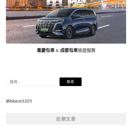
重慶包車
&
成都包車
旅遊服務
搜
尋
關
@bluice0205
鍵
字:
近期文章