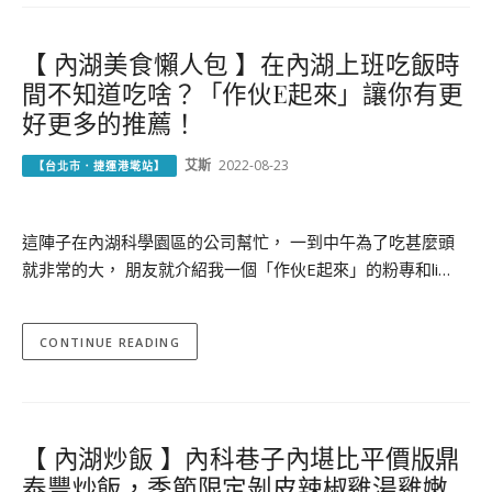
【 內湖美食懶人包 】在內湖上班吃飯時
間不知道吃啥？「作伙E起來」讓你有更
好更多的推薦！
艾斯
2022-08-23
【台北市．捷運港墘站】
這陣子在內湖科學園區的公司幫忙， 一到中午為了吃甚麼頭
就非常的大， 朋友就介紹我一個「作伙E起來」的粉專和li…
CONTINUE READING
【 內湖炒飯 】內科巷子內堪比平價版鼎
泰豐炒飯，季節限定剝皮辣椒雞湯雞嫩