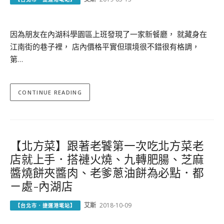
因為朋友在內湖科學園區上班發現了一家新餐廳， 就藏身在
江南街的巷子裡， 店內價格平實但環境很不錯很有格調，
第…
CONTINUE READING
【北方菜】跟著老饕第一次吃北方菜老
店就上手．搭褳火燒、九轉肥腸、芝麻
醬燒餅夾醬肉、老爹蔥油餅為必點．都
ㄧ處-內湖店
艾斯
2018-10-09
【台北市．捷運港墘站】