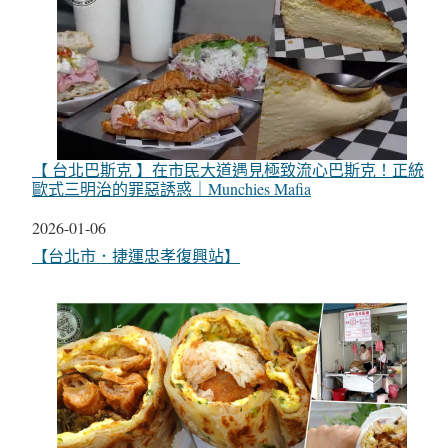
【 台北巴斯克 】在市民大道遇見極致流心巴斯克！正統
歐式三明治的罪惡誘惑｜Munchies Mafia
日期
2026-01-06
關於
【台北市．捷運忠孝復興站】