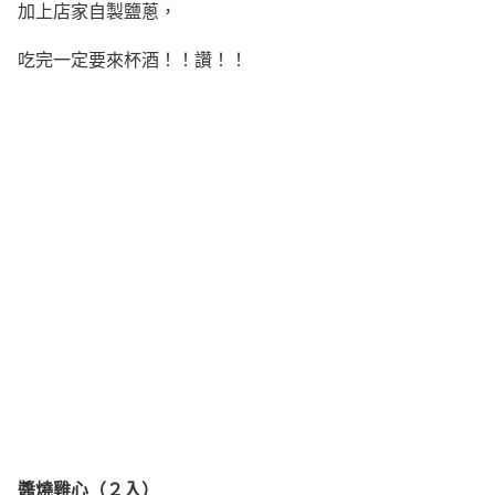
加上店家自製鹽蔥，
吃完一定要來杯酒！！讚！！
醬燒雞心（２入）