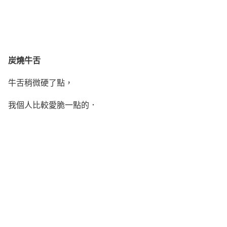
炭燒牛舌
牛舌稍微硬了點，
我個人比較愛脆一點的．