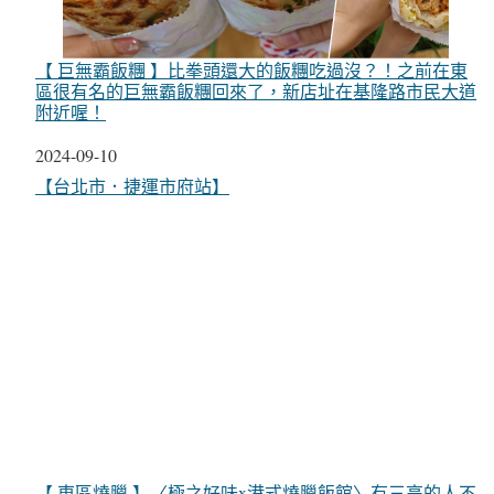
【 巨無霸飯糰 】比拳頭還大的飯糰吃過沒？！之前在東
區很有名的巨無霸飯糰回來了，新店址在基隆路市民大道
附近喔！
日期
2024-09-10
關於
【台北市．捷運市府站】
【 東區燒臘 】〈極之好味x港式燒臘飯館〉有三高的人不