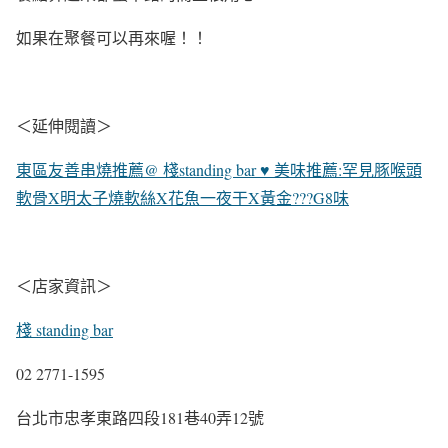
如果在聚餐可以再來喔！！
＜延伸閱讀＞
東區友善串燒推薦@ 棧standing bar ♥ 美味推薦:罕見豚喉頭
軟骨X明太子燒軟絲X
花魚一夜干X
黃金
???
G8味
＜店家資訊＞
棧 standing bar
02 2771-1595
台北市忠孝東路四段181巷40弄12號