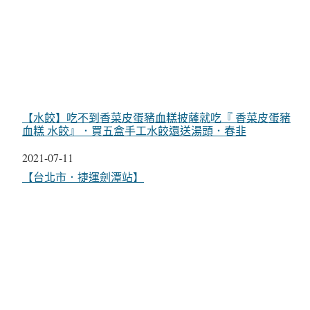
【水餃】吃不到香菜皮蛋豬血糕披薩就吃『 香菜皮蛋豬
血糕 水餃』．買五盒手工水餃還送湯頭．春韭
日期
2021-07-11
關於
【台北市．捷運劍潭站】