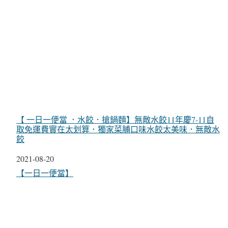
【 一日一便當 ．水餃．搶鍋麵】無敵水餃11年慶7-11自
取免運費實在太划算．獨家菜脯口味水餃太美味．無敵水
餃
日期
2021-08-20
關於
【一日一便當】