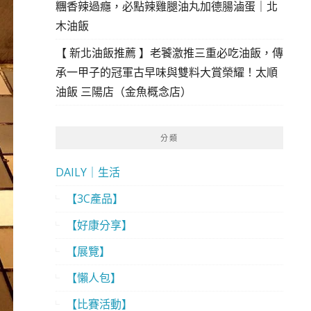
糰香辣過癮，必點辣雞腿油丸加德腸滷蛋｜北
木油飯
【 新北油飯推薦 】老饕激推三重必吃油飯，傳
承一甲子的冠軍古早味與雙料大賞榮耀！太順
油飯 三陽店（金魚概念店）
分類
DAILY｜生活
【3C產品】
【好康分享】
【展覽】
【懶人包】
【比賽活動】