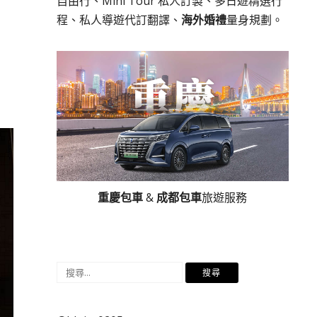
自由行、Mini Tour 私人訂製、多日遊精選行
程、私人導遊代訂翻譯、
海外婚禮
量身規劃。
重慶包車
&
成都包車
旅遊服務
搜
尋
關