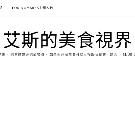
雜記
FOR DUMMIES｜懶人包
艾斯的美食視界
， 也喜歡旅遊也愛拍照， 如果有甚麼需要可以直接跟我聯繫，請洽→ BLUEICE0