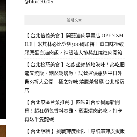
@bluice0205
鍵
字:
近期文章
【 台北信義美食 】開囍滷肉專賣店 OPEN SM
ILE｜米其林必比登與500碗加持！重口味極致
膠原蛋白滷肉飯，神級滷大排與紅燒焢肉開箱
【 台北松菸美食 】名廚坐鎮道地港味！必吃肥
龍叉燒飯、黯然銷魂飯，試營運優惠與平日外
帶85折大公開｜極之好味 燒臘茶餐廳 台北松菸
店
【 台北東區台菜推薦 】四味軒台菜餐廳新開
幕！超狂麵包香料春雞、蜜棗煨肉必吃，打卡
再送半隻龍蝦
【 台北飯糰 】挑戰辣度極限！爆餡麻辣皮蛋飯