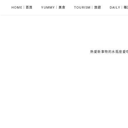
S
HOME｜首頁
YUMMY｜美食
TOURISM｜旅遊
DAILY｜
k
i
p
t
o
c
熱愛新事物的水瓶座愛吃鬼
o
n
t
e
n
t