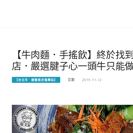
【牛肉麵．手搖飲】終於找
店．嚴選腱子心一頭牛只能
艾斯
2019-11-12
【台北市．捷運南京復興站】