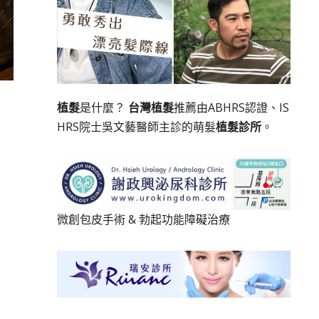
植髮
是什麼？
台灣植髮
推薦由ABHRS認證、IS
HRS院士吳文藝醫師主診的萌髮
植髮診所
。
微創包皮手術
&
勃起功能障礙治療