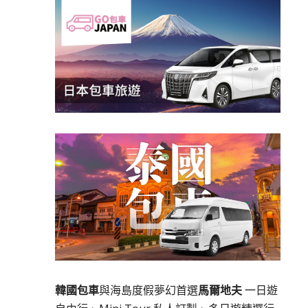
韓國包車
與海島度假夢幻首選
馬爾地夫
一日遊