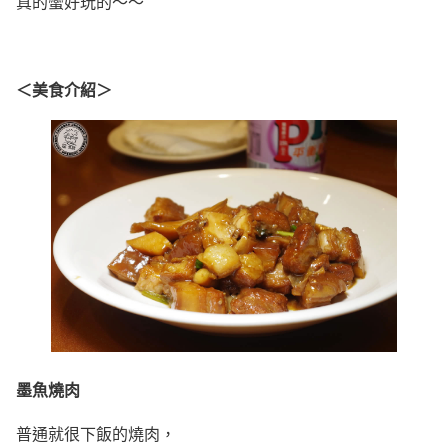
真的蠻好玩的～～
＜美食介紹＞
墨魚燒肉
普通就很下飯的燒肉，