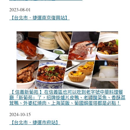
日期
2023-08-01
關於
【台北市．捷運南京復興站】
【 信義新葡苑 】在信義區也可以吃到老字號中華料理餐
廳「新葡苑」了，招牌掛爐片皮鴨、老罈酸菜魚、香酥荔
茸鴨、外婆紅燒肉、上海菜飯、葡國焗蛋塔都是必點！
日期
2024-10-15
關於
【台北市．捷運市府站】