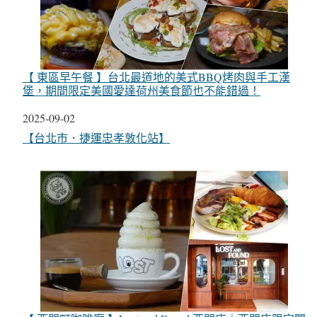
【 東區早午餐 】台北最道地的美式BBQ烤肉與手工漢
堡，期間限定美國愛達荷州美食節也不能錯過！
日期
2025-09-02
關於
【台北市．捷運忠孝敦化站】