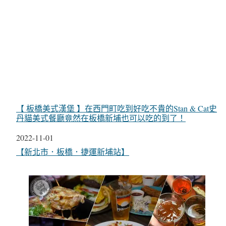
【 板橋美式漢堡 】在西門町吃到好吃不貴的Stan & Cat史
丹貓美式餐廳竟然在板橋新埔也可以吃的到了！
日期
2022-11-01
關於
【新北市．板橋．捷運新埔站】