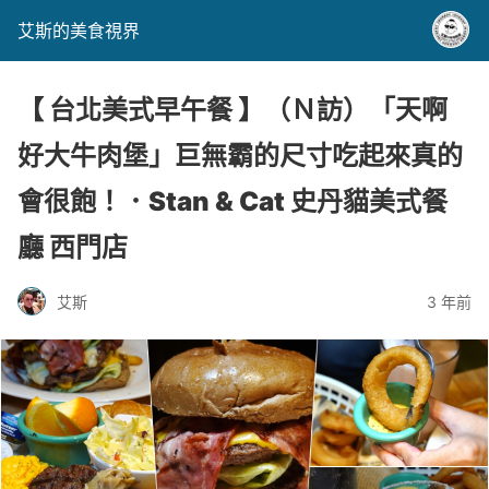
艾斯的美食視界
【 台北美式早午餐 】（Ｎ訪）「天啊
好大牛肉堡」巨無霸的尺寸吃起來真的
會很飽！．Stan & Cat 史丹貓美式餐
廳 西門店
艾斯
3 年前