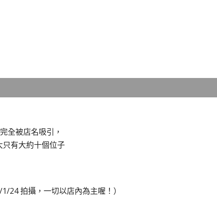
時完全被店名吸引，
大只有大約十個位子
2/1/24 拍攝，一切以店內為主喔！）