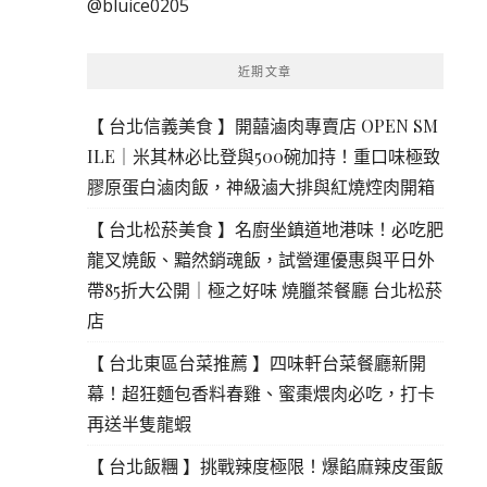
@bluice0205
鍵
字:
近期文章
【 台北信義美食 】開囍滷肉專賣店 OPEN SM
ILE｜米其林必比登與500碗加持！重口味極致
膠原蛋白滷肉飯，神級滷大排與紅燒焢肉開箱
【 台北松菸美食 】名廚坐鎮道地港味！必吃肥
龍叉燒飯、黯然銷魂飯，試營運優惠與平日外
帶85折大公開｜極之好味 燒臘茶餐廳 台北松菸
店
【 台北東區台菜推薦 】四味軒台菜餐廳新開
幕！超狂麵包香料春雞、蜜棗煨肉必吃，打卡
再送半隻龍蝦
【 台北飯糰 】挑戰辣度極限！爆餡麻辣皮蛋飯