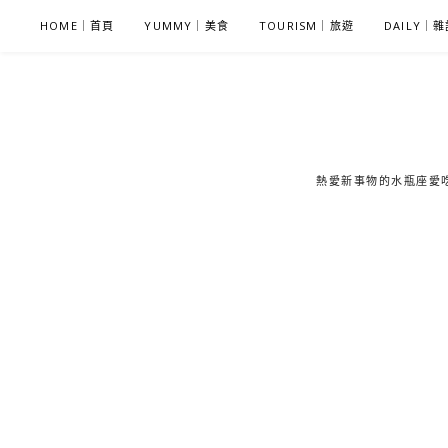
S
HOME｜首頁
YUMMY｜美食
TOURISM｜旅遊
DAILY｜
k
i
p
t
o
c
熱愛新事物的水瓶座愛吃鬼
o
n
t
e
n
t