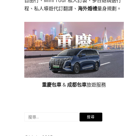
自由行、Mini Tour 私人訂製、多日遊精選行
程、私人導遊代訂翻譯、
海外婚禮
量身規劃。
重慶包車
&
成都包車
旅遊服務
搜
尋
關