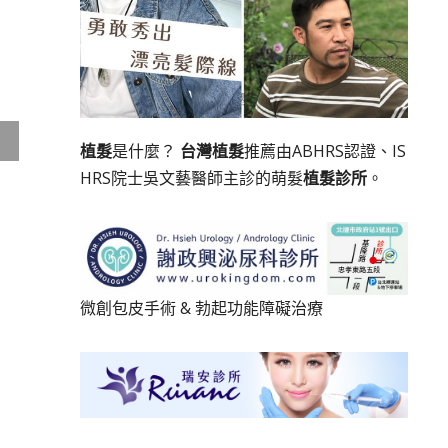
植髮
是什麼？
台灣植髮
推薦由ABHRS認證、IS
HRS院士吳文藝醫師主診的萌髮
植髮診所
。
微創包皮手術
&
勃起功能障礙治療