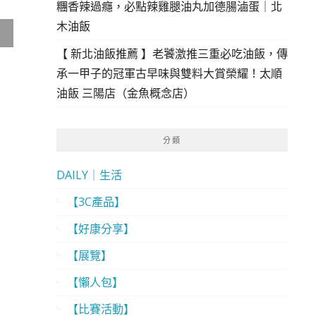
糰香辣過癮，必點辣雞腿油丸加德腸滷蛋｜北
木油飯
【 新北油飯推薦 】老饕激推三重必吃油飯，傳
承一甲子的冠軍古早味與雙料大賞榮耀！太順
油飯 三陽店（金魚概念店）
分類
DAILY｜生活
【3C產品】
【好康分享】
【展覽】
【懶人包】
【比賽活動】