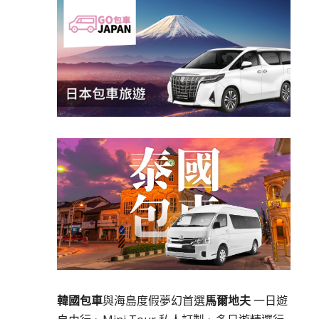
韓國包車
與海島度假夢幻首選
馬爾地夫
一日遊