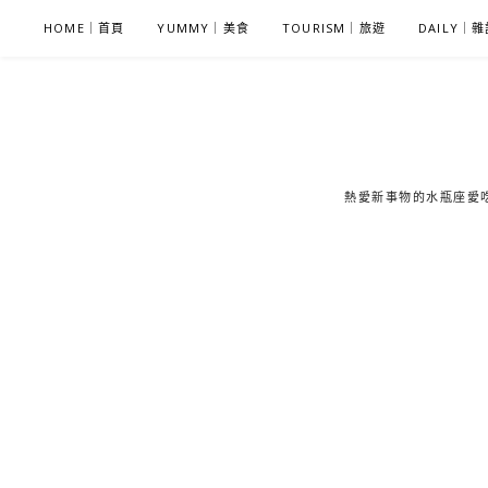
S
HOME｜首頁
YUMMY｜美食
TOURISM｜旅遊
DAILY｜
k
i
p
t
o
c
熱愛新事物的水瓶座愛吃鬼
o
n
t
e
n
t