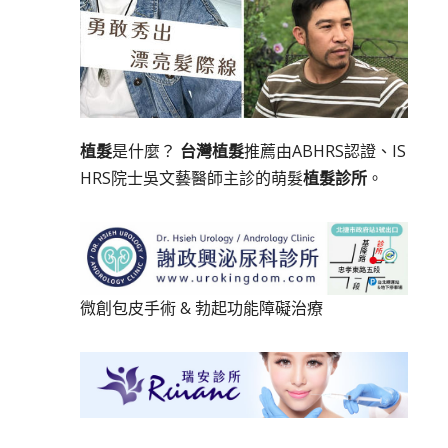
植髮
是什麼？
台灣植髮
推薦由ABHRS認證、IS
HRS院士吳文藝醫師主診的萌髮
植髮診所
。
微創包皮手術
&
勃起功能障礙治療