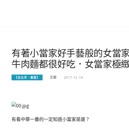
有著小當家好手藝般的女當
牛肉麵都很好吃．女當家極
艾斯
2017-12-14
【台北市．東區】
有看中華一番的一定知道小當家是誰？