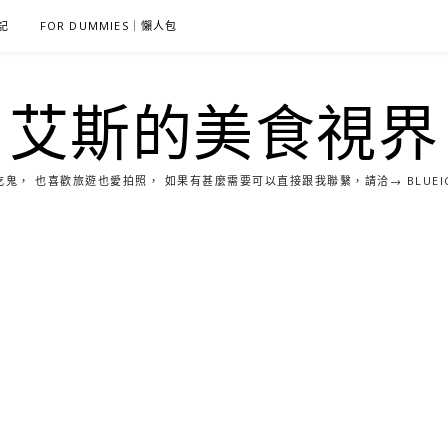
雜記
FOR DUMMIES｜懶人包
艾斯的美食視界
， 也喜歡旅遊也愛拍照， 如果有甚麼需要可以直接跟我聯繫，請洽→ BLUEICE0