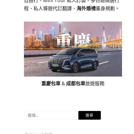
自由行、Mini Tour 私人訂製、多日遊精選行
程、私人導遊代訂翻譯、
海外婚禮
量身規劃。
重慶包車
&
成都包車
旅遊服務
搜
尋
關