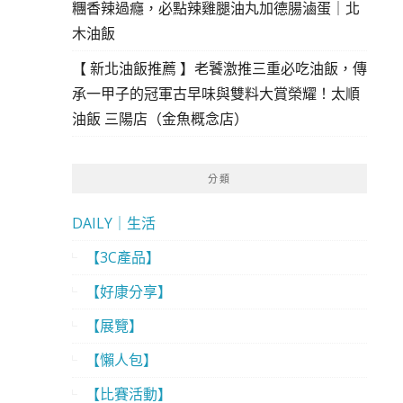
糰香辣過癮，必點辣雞腿油丸加德腸滷蛋｜北
木油飯
【 新北油飯推薦 】老饕激推三重必吃油飯，傳
承一甲子的冠軍古早味與雙料大賞榮耀！太順
油飯 三陽店（金魚概念店）
分類
DAILY｜生活
【3C產品】
【好康分享】
【展覽】
【懶人包】
【比賽活動】