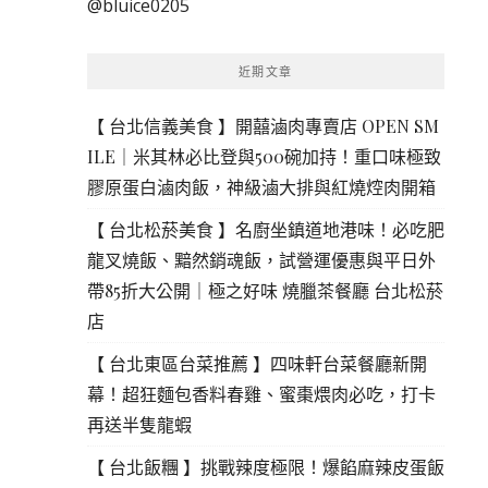
@bluice0205
鍵
字:
近期文章
【 台北信義美食 】開囍滷肉專賣店 OPEN SM
ILE｜米其林必比登與500碗加持！重口味極致
膠原蛋白滷肉飯，神級滷大排與紅燒焢肉開箱
【 台北松菸美食 】名廚坐鎮道地港味！必吃肥
龍叉燒飯、黯然銷魂飯，試營運優惠與平日外
帶85折大公開｜極之好味 燒臘茶餐廳 台北松菸
店
【 台北東區台菜推薦 】四味軒台菜餐廳新開
幕！超狂麵包香料春雞、蜜棗煨肉必吃，打卡
再送半隻龍蝦
【 台北飯糰 】挑戰辣度極限！爆餡麻辣皮蛋飯