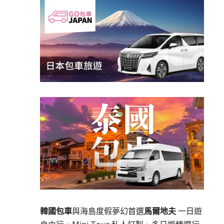
韓國包車
與海島度假夢幻首選
馬爾地夫
一日遊