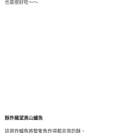
也是很好吃～～
酥炸羅望高山鱸魚
這道炸鱸魚將整隻魚炸得都非常的酥，