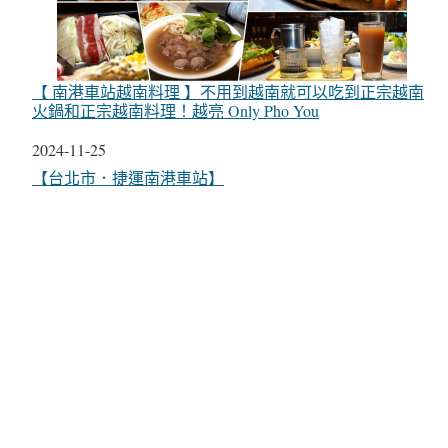
【 南港車站越南料理 】不用到越南就可以吃到正宗越南
火鍋和正宗越南料理！越亮 Only Pho You
日期
2024-11-25
關於
【台北市．捷運南港車站】