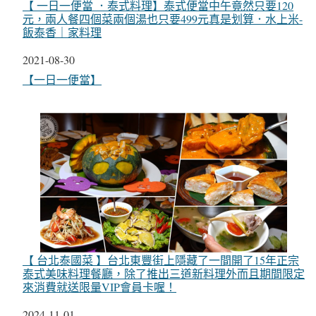
【 一日一便當 ．泰式料理】泰式便當中午竟然只要120
元，兩人餐四個菜兩個湯也只要499元真是划算．水上米-
飯泰香｜家料理
日期
2021-08-30
關於
【一日一便當】
【 台北泰國菜 】台北東豐街上隱藏了一間開了15年正宗
泰式美味料理餐廳，除了推出三道新料理外而且期間限定
來消費就送限量VIP會員卡喔！
日期
2024-11-01