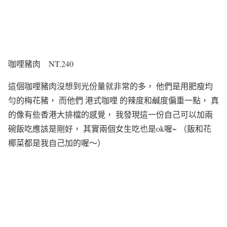
咖哩豬肉 NT.240
這個咖哩豬肉沒想到光份量就非常的多，
他們是用肥瘦均
勻的梅花豬，
而他們 港式咖哩 的辣度和鹹度偏重一點，
真
的像有些香港大排檔的感覺，
我發現這一份自己可以加兩
碗飯吃應該是剛好，
其實兩個女生吃也是ok喔~
（飯和花
椰菜都是我自己加的喔～）