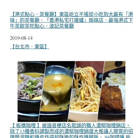
【港式點心．茶餐廳】東區屹立不搖從小吃到大最有「港
味」的茶餐廳．「香港私宅打邊爐」姊妹店．最強港式下
午茶飲茶吃點心．波記茶餐廳
日期
2019-08-14
關於
【台北市．東區】
【 板橋咖哩 】被諧音梗店名耽誤的職人濃郁咖哩鍋店，
除了13種香料調製而成的濃郁咖哩鍋還大推讓人開胃的招
牌醋溜麵和雞皮炸得超酥脆的酥炸雞腿飯． 94咖哩孃 板