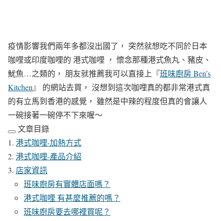
疫情影響我們兩年多都沒出國了，
突然就想吃不同於日本
咖哩或印度咖哩的 港式咖哩 ，
懷念那種港式魚丸、豬皮、
魷魚…之類的，
朋友就
推薦我可以直接上『
班味廚房 Ben’s
Kitchen
』 的網站去買，
沒想到這次咖哩真的都非常港式真
的有立馬到香港的感覺，
雖然是中辣的程度但真的會讓人
一碗接著一碗停不下來喔～
文章目錄
港式咖哩-加熱方式
港式咖哩-產品介紹
店家資訊
班味廚房有實體店面嗎？
港式咖哩 有甚麼推薦的嗎？
班味廚房要去哪裡買呢？