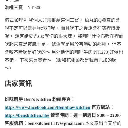
咖哩三寶 NT.300
港式咖哩 裡我個人非常推薦這個三寶，
魚丸的Q彈真的會
說不定可以當乒乓球打喔，
而且吃下之後還會在嘴裡爆漿
喔，
還有豬皮光size就切的很大塊，
將咖哩汁全布吸在裡面
吃起來真是爽感十足，
魷魚就是屬於有嚼勁的那種，
但不
會咬不斷喔是好吃的～
另外他們的咖哩牛肉(NT.270)好像也
不錯，
下次來買買看～
（飯和花椰菜都是我自己加的喔
～）
店家資訊
班味廚房 Ben’s Kitchen
粉絲專頁：
https://www.facebook.com/BenShawKitchen
官方網站：
https://benskitchen.life/
營業時間：週一到週日 8:00 – 22:00​
客服信箱：benskitchen1117@gmail.com
本文章出自艾斯的