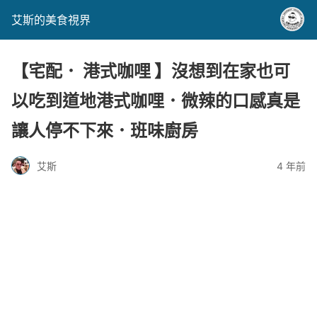
艾斯的美食視界
【宅配． 港式咖哩 】沒想到在家也可
以吃到道地港式咖哩．微辣的口感真是
讓人停不下來．班味廚房
艾斯
4 年前