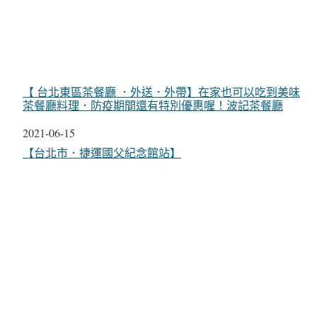
【 台北東區茶餐廳 ．外送．外帶】在家也可以吃到美味
茶餐廳料理．防疫期間還有特別優惠喔！波記茶餐廳
日期
2021-06-15
關於
【台北市．捷運國父紀念館站】