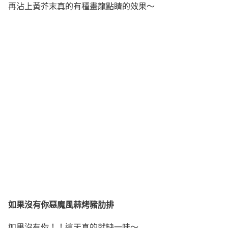
再沾上黃芥末真的有種畫龍點睛的效果～
如果沒有你惡魔風蒜烤豬肋排
如果沒有你！！這天真的就缺一味～