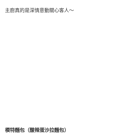
主廚真的是深情意動關心客人～
模特麵包（酸辣蛋沙拉麵包）