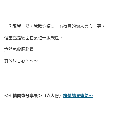
「你敬我一尺，我敬你姨丈」看得真的讓人會心一笑，
但重點是後面在這種一級戰區，
竟然免收服務費，
真的糾甘心ㄟ～～
＜七情肉慾分享餐＞（六人份）
詳情請見連結～