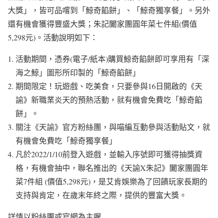
大獎」，皆可品嚐到「鯨奇餡餅」、「鯨奇獨享餐」。另外
還有機會獲得豐盛大獎；朱記闔家團圓年菜七件組(價值
5,298元)。活動說明如下：
活動期間，憑券(電子/紙本)購買鯨奇餡餅即可享用有「深
海之鯨」圖形所印製的「鯨奇餡餅」
期間限定！玩遊戲、吃美食，只要參與16日開啟的《天
諭》新職業炎天的預熱活動，就有機會免費吃「鯨奇餡
餅」。
關注《天諭》官方粉絲團，與喵編互動參與活動貼文，就
有機會免費吃「鯨奇獨享餐」
凡於2022/1/10前登入遊戲，並輸入序號即可獲得抽獎資
格，有機會抽中，聯名推出的《天諭X朱記》闔家團圓年
菜7件組 (價值5,298元)，是艾肯娛樂為了回饋玩家長期的
支持與肯定，在歲末年終之際，提供的豐富大獎。
詳情以粉絲團或官網為主喔