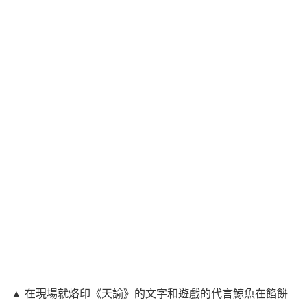
▲ 在現場就烙印《天諭》的文字和遊戲的代言鯨魚在餡餅