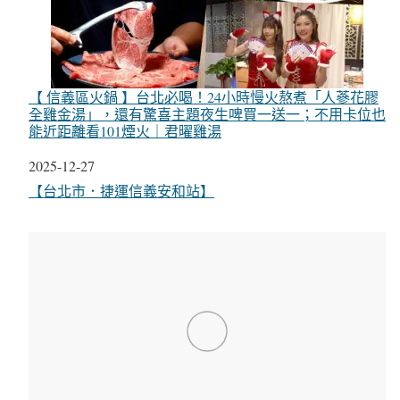
【 信義區火鍋 】台北必喝！24小時慢火熬煮「人蔘花膠
全雞金湯」，還有驚喜主題夜生啤買一送一；不用卡位也
能近距離看101煙火｜君曜雞湯
日期
2025-12-27
關於
【台北市．捷運信義安和站】