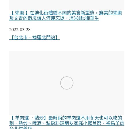
【 粥糜 】在迪化街體驗不同的美食新型態，鮮美的粥糜
及文青的環境讓人流連忘返．埕米峰x御華生
日期
2022-03-28
關於
【台北市．捷運北門站】
【 羊肉爐 ．熱炒】最時尚的羊肉爐不用冬天也可以吃的
到．熱炒、啤酒、私房料理朋友家庭小聚首選．福昌羊肉
台北信義店