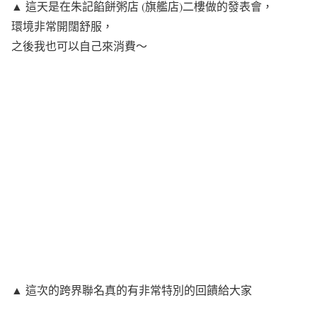
▲ 這天是在朱記餡餅粥店 (旗艦店)二樓做的發表會，
環境非常開闊舒服，
之後我也可以自己來消費～
▲ 這次的跨界聯名真的有非常特別的回饋給大家