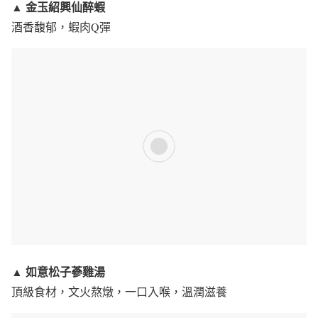
金玉紹興仙醉蝦
▲
酒香馥郁，蝦肉Q彈
如意松子蔘雞湯
▲
頂級食材，文火熬燉，一口入喉，溫潤滋養