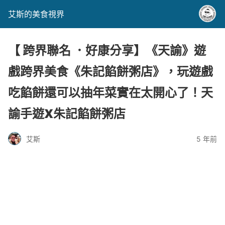
艾斯的美食視界
【 跨界聯名 ．好康分享】《天諭》遊
戲跨界美食《朱記餡餅粥店》，玩遊戲
吃餡餅還可以抽年菜實在太開心了！天
諭手遊X朱記餡餅粥店
艾斯
5 年前