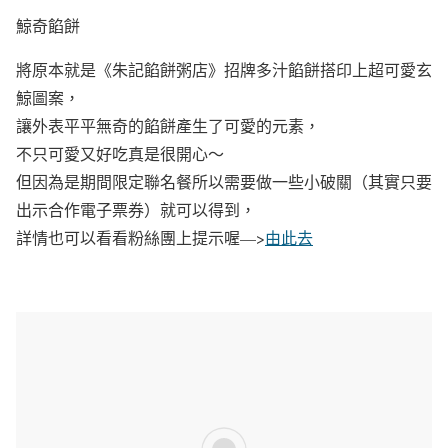
鯨奇餡餅
將原本就是《朱記餡餅粥店》招牌多汁餡餅搭印上超可愛玄
鯨圖案，
讓外表平平無奇的餡餅產生了可愛的元素，
不只可愛又好吃真是很開心～
但因為是期間限定聯名餐所以需要做一些小破關（其實只要
出示合作電子票券）就可以得到，
詳情也可以看看粉絲團上提示喔—>
由此去