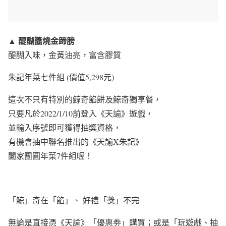
醍醐醬燒金蹄膀
▲
醍醐入味，金黃油亮，富含膠質
朱記年菜七件組 (價值5,298元)
這次不只有特別的鯨奇餡餅及鯨奇獨享餐，
只要凡於2022/1/10前登入《天諭》遊戲，
並輸入序號即可獲得抽獎資格，
有機會抽中聯名推出的《天諭X朱記》
闔家團圓年菜7件組喔！
「鯨」奇在「餡」、 好禮「獎」不完
無論是直接憑《天諭》「優惠劵」購買；或是「玩遊戲、抽