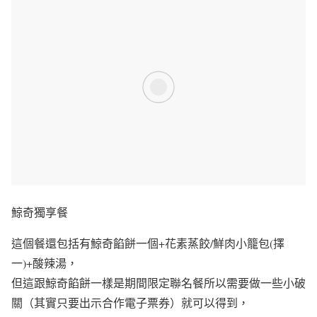
鯨奇獨享餐
這個餐還包括有鯨奇餡餅一個+花素蒸餃/鮮肉小籠包(擇
一)+酸辣湯，
但這跟鯨奇餡餅一樣是期間限定聯名餐所以需要做一些小破
關（其實只要出示合作電子票券）就可以得到，