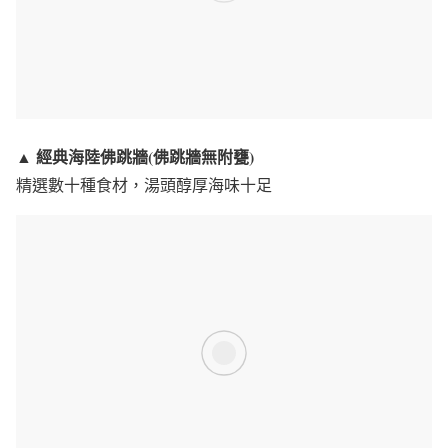
經典海陸佛跳牆(佛跳牆無附甕)
▲
精選數十種食材，湯頭醇厚海味十足