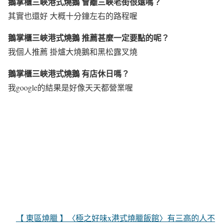
鵝掌櫃三峽港式燒鵝 會離三峽老街很遠嗎？
其實也還好 大概十分鐘左右的路程喔
鵝掌櫃三峽港式燒鵝 推薦甚麼一定要點的呢？
我個人推薦 掛爐大燒鵝和黑松露叉燒
鵝掌櫃三峽港式燒鵝 有店休日嗎？
我google的結果是好像天天都營業喔
【 東區燒臘 】〈極之好味x港式燒臘飯館〉有三高的人不