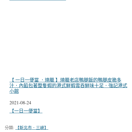
【 一日一便當 ．燒臘 】燒臘老店鴨腿飯的鴨腿皮脆多
汁．內餡包著整隻蝦的港式鮮蝦雲吞鮮味十足．強記港式
小館
日期
2021-08-24
關於
【一日一便當】
分類:
【新北市．三峽】