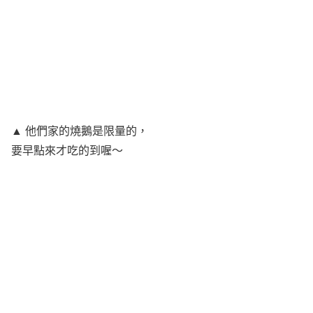
▲ 他們家的燒鵝是限量的，
要早點來才吃的到喔～