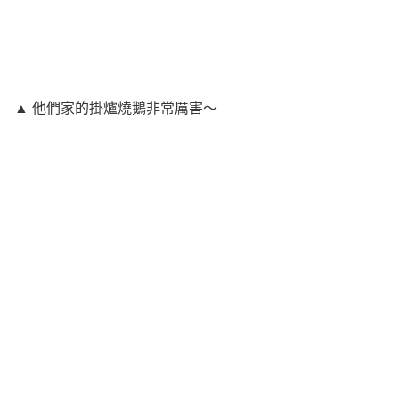
▲ 他們家的掛爐燒鵝非常厲害～