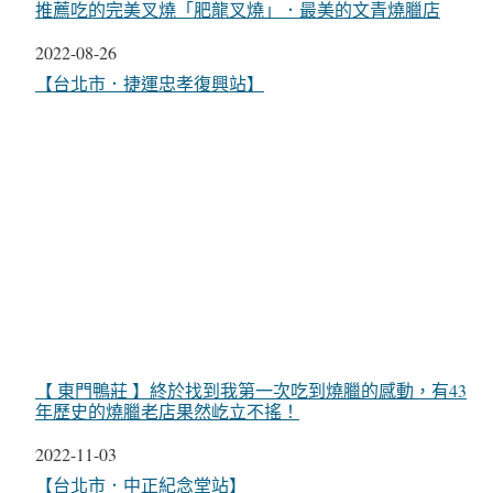
推薦吃的完美叉燒「肥龍叉燒」．最美的文青燒臘店
日期
2022-08-26
關於
【台北市．捷運忠孝復興站】
【 東門鴨莊 】終於找到我第一次吃到燒臘的感動，有43
年歷史的燒臘老店果然屹立不搖！
日期
2022-11-03
關於
【台北市．中正紀念堂站】