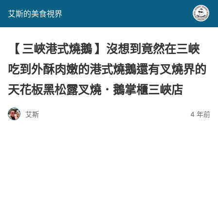
艾斯的美食視界
【 三峽港式燒鵝 】沒想到竟然在三峽
吃到外酥肉嫩的港式燒鵝還有叉燒界的
天花板黑松露叉燒．鵝掌櫃三峽店
艾斯
4 年前