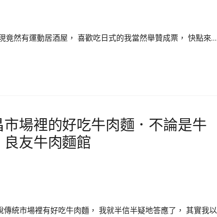
現竟然有運動居酒屋， 喜歡吃日式的我當然舉贊成票， 快點來…
昌市場裡的好吃牛肉麵．不論是牛
．良友牛肉麵館
傳統市場裡有好吃牛肉麵， 我就半信半疑地答應了， 其實我以