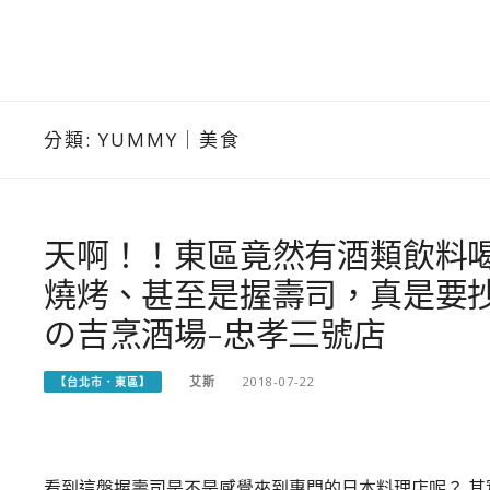
分類:
YUMMY｜美食
天啊！！東區竟然有酒類飲料
燒烤、甚至是握壽司，真是要
の吉烹酒場-忠孝三號店
艾斯
2018-07-22
【台北市．東區】
看到這盤握壽司是不是感覺來到專門的日本料理店呢？ 其