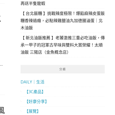
再送半隻龍蝦
【 台北飯糰 】挑戰辣度極限！爆餡麻辣皮蛋飯
Ｋ
糰香辣過癮，必點辣雞腿油丸加德腸滷蛋｜北
木油飯
【 新北油飯推薦 】老饕激推三重必吃油飯，傳
承一甲子的冠軍古早味與雙料大賞榮耀！太順
油飯 三陽店（金魚概念店）
…
分類
DAILY｜生活
【3C產品】
【好康分享】
風
【展覽】