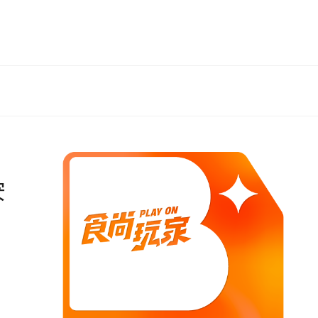
、
安
…