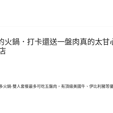
的火鍋．打卡還送一盤肉真的太甘
店
多火鍋-雙人套餐最多可吃五盤肉，有頂級美國牛、伊比利豬等優