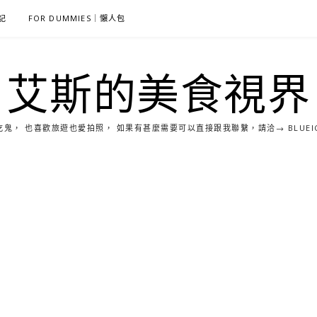
雜記
FOR DUMMIES｜懶人包
艾斯的美食視界
， 也喜歡旅遊也愛拍照， 如果有甚麼需要可以直接跟我聯繫，請洽→ BLUEICE0