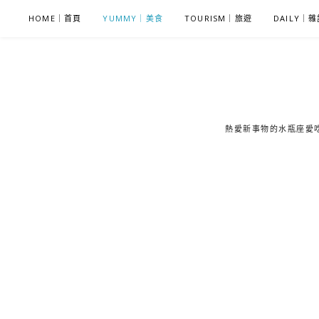
S
HOME｜首頁
YUMMY｜美食
TOURISM｜旅遊
DAILY｜
k
i
p
t
o
c
熱愛新事物的水瓶座愛吃鬼
o
n
t
e
n
t