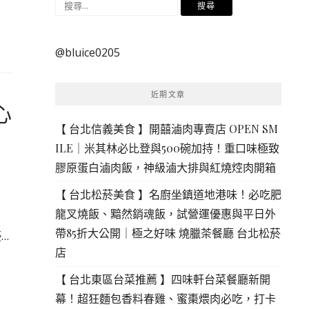
搜
尋
關
@bluice0205
鍵
字:
近期文章
心
【 台北信義美食 】開囍滷肉專賣店 OPEN SM
ILE｜米其林必比登與500碗加持！重口味極致
膠原蛋白滷肉飯，神級滷大排與紅燒焢肉開箱
【 台北松菸美食 】名廚坐鎮道地港味！必吃肥
龍叉燒飯、黯然銷魂飯，試營運優惠與平日外
帶85折大公開｜極之好味 燒臘茶餐廳 台北松菸
…
店
【 台北東區台菜推薦 】四味軒台菜餐廳新開
幕！超狂麵包香料春雞、蜜棗煨肉必吃，打卡