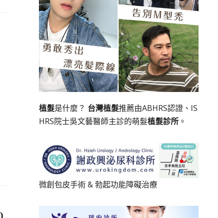
植髮
是什麼？
台灣植髮
推薦由ABHRS認證、IS
HRS院士吳文藝醫師主診的萌髮
植髮診所
。
微創包皮手術
&
勃起功能障礙治療
o