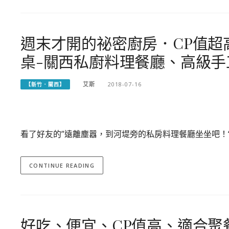
週末才開的祕密廚房．CP值超
桌-關西私廚料理餐廳、高級手
艾斯
2018-07-16
【新竹．關西】
看了好友的”遠離塵囂，到河堤旁的私房料理餐廳坐坐吧！
CONTINUE READING
好吃、便宜、CP值高、適合聚