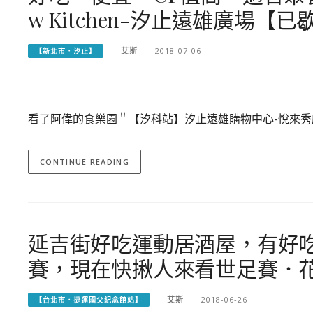
w Kitchen-汐止遠雄廣場【已
艾斯
2018-07-06
【新北市．汐止】
看了阿偉的食樂園＂【汐科站】汐止遠雄購物中心-悅來秀
CONTINUE READING
延吉街好吃運動居酒屋，有好
賽，現在快揪人來看世足賽．
艾斯
2018-06-26
【台北市．捷運國父紀念館站】