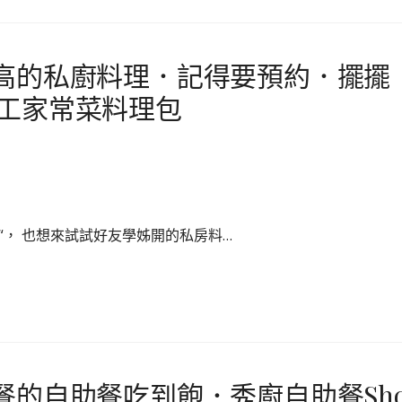
高的私廚料理．記得要預約．擺擺
工家常菜料理包
“， 也想來試試好友學姊開的私房料…
餐的自助餐吃到飽．秀廚自助餐Sh