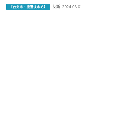
艾斯
2024-08-01
【台北市．捷運淡水站】