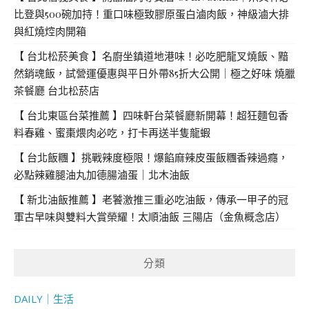
比登與500碗加持！重口味極致膠原蛋白滷肉飯，神級滷大排
與紅燒焢肉開箱
【 台北松菸美食 】名廚坐鎮道地港味！必吃肥龍叉燒飯、黯
然銷魂飯，試營運優惠與平日外帶85折大公開｜極之好味 燒臘
茶餐廳 台北松菸店
【 台北東區台菜推薦 】四味軒台菜餐廳新開幕！超狂麵包香
料春雞、蜜棗煨肉必吃，打卡再送半隻龍蝦
【 台北飯糰 】挑戰辣度極限！爆餡麻辣皮蛋飯糰香辣過癮，
必點辣雞腿油丸加德腸滷蛋｜北木油飯
【 新北油飯推薦 】老饕激推三重必吃油飯，傳承一甲子的冠
軍古早味與雙料大賞榮耀！太順油飯 三陽店（金魚概念店）
分類
DAILY｜生活