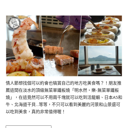
情人節想找個可以約會也犒賞自己的地方吃美食嗎？！朋友推
薦這間在淡水的頂級無菜單鐵板燒「明水然・樂-無菜單鐵板
燒」，在這竟然可以不用兩千塊就可以吃到活龍蝦、日本A5和
牛、北海道干貝…等等，不只可以看到美麗的河景和山景還可
以吃到美食，真的非常值得喔！