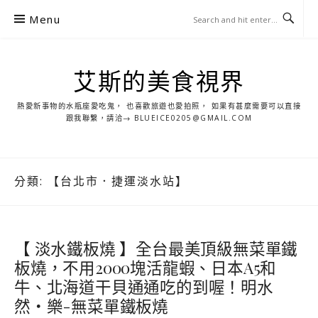
S
Menu
k
i
p
艾斯的美食視界
t
o
熱愛新事物的水瓶座愛吃鬼， 也喜歡旅遊也愛拍照， 如果有甚麼需要可以直接
c
跟我聯繫，請洽→ BLUEICE0205@GMAIL.COM
o
n
t
分類:
【台北市．捷運淡水站】
e
n
t
【 淡水鐵板燒 】全台最美頂級無菜單鐵
板燒，不用2000塊活龍蝦、日本A5和
牛、北海道干貝通通吃的到喔！明水
然・樂-無菜單鐵板燒