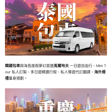
韓國包車
與海島度假夢幻首選
馬爾地夫
一日遊自由行、Mini T
our 私人訂製、多日遊精選行程、私人導遊代訂翻譯、
海外婚
禮
量身規劃。