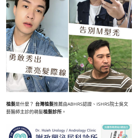
植髮
是什麼？
台灣植髮
推薦由ABHRS認證、ISHRS院士吳文
藝醫師主診的萌髮
植髮診所
。