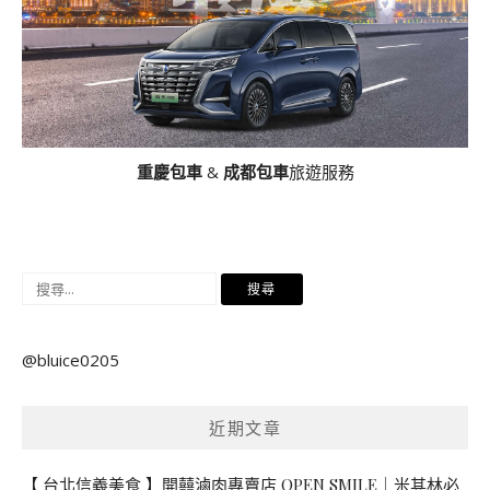
重慶包車
&
成都包車
旅遊服務
搜
尋
關
@bluice0205
鍵
字:
近期文章
【 台北信義美食 】開囍滷肉專賣店 OPEN SMILE｜米其林必