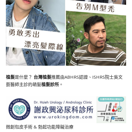
植髮
是什麼？
台灣植髮
推薦由ABHRS認證、ISHRS院士吳文
藝醫師主診的萌髮
植髮診所
。
微創包皮手術
&
勃起功能障礙治療