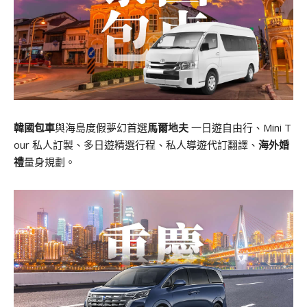
韓國包車
與海島度假夢幻首選
馬爾地夫
一日遊自由行、Mini T
our 私人訂製、多日遊精選行程、私人導遊代訂翻譯、
海外婚
禮
量身規劃。