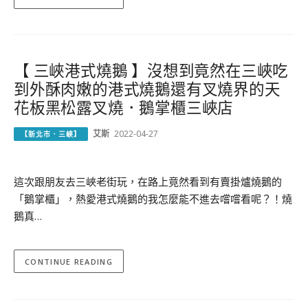
【 三峽港式燒鵝 】沒想到竟然在三峽吃
到外酥肉嫩的港式燒鵝還有叉燒界的天
花板黑松露叉燒．鵝掌櫃三峽店
艾斯
2022-04-27
【新北市．三峽】
這次跟朋友去三峽老街玩，在路上竟然看到有賣掛爐燒鵝的
「鵝掌櫃」，熱愛港式燒鵝的我怎麼能不進去嚐嚐看呢？！燒
鵝真…
CONTINUE READING