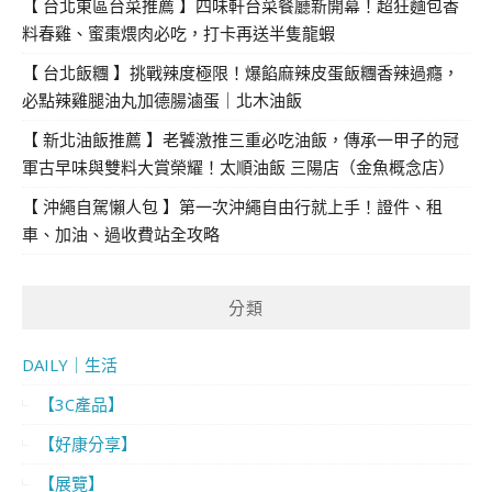
【 台北東區台菜推薦 】四味軒台菜餐廳新開幕！超狂麵包香
料春雞、蜜棗煨肉必吃，打卡再送半隻龍蝦
【 台北飯糰 】挑戰辣度極限！爆餡麻辣皮蛋飯糰香辣過癮，
必點辣雞腿油丸加德腸滷蛋｜北木油飯
【 新北油飯推薦 】老饕激推三重必吃油飯，傳承一甲子的冠
軍古早味與雙料大賞榮耀！太順油飯 三陽店（金魚概念店）
【 沖繩自駕懶人包 】第一次沖繩自由行就上手！證件、租
車、加油、過收費站全攻略
分類
DAILY｜生活
【3C產品】
【好康分享】
【展覽】