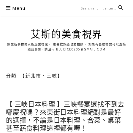
S
Menu
k
i
p
艾斯的美食視界
t
o
熱愛新事物的水瓶座愛吃鬼， 也喜歡旅遊也愛拍照， 如果有甚麼需要可以直接
c
跟我聯繫，請洽→ BLUEICE0205@GMAIL.COM
o
n
t
分類:
【新北市．三峽】
e
n
t
【 三峽日本料理 】三峽餐宴還找不到去
哪慶祝嗎？來東街日本料理絕對是最好
的選擇，不論是日本料理、合菜、桌菜
甚至蔬食料理這裡都有喔！