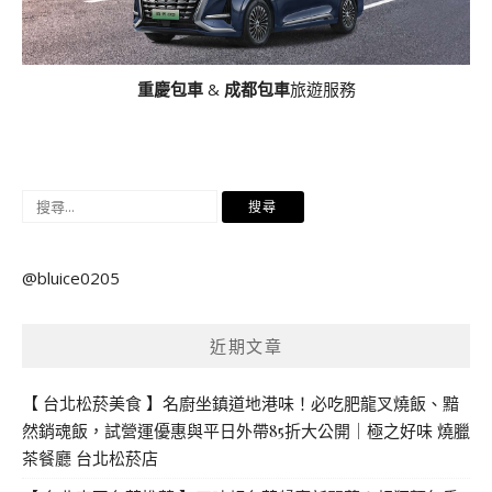
重慶包車
&
成都包車
旅遊服務
搜
尋
關
@bluice0205
鍵
字:
近期文章
【 台北松菸美食 】名廚坐鎮道地港味！必吃肥龍叉燒飯、黯
然銷魂飯，試營運優惠與平日外帶85折大公開｜極之好味 燒臘
茶餐廳 台北松菸店