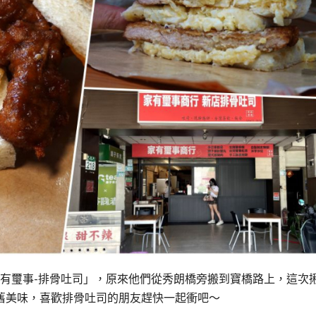
家有璽事-排骨吐司」，原來他們從秀朗橋旁搬到寶橋路上，這次
舊美味，喜歡排骨吐司的朋友趕快一起衝吧～