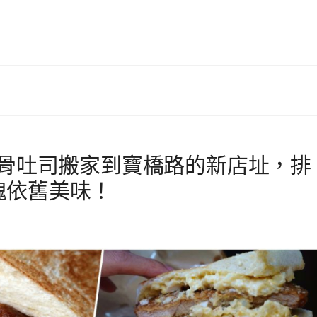
排骨吐司搬家到寶橋路的新店址，排
塊依舊美味！