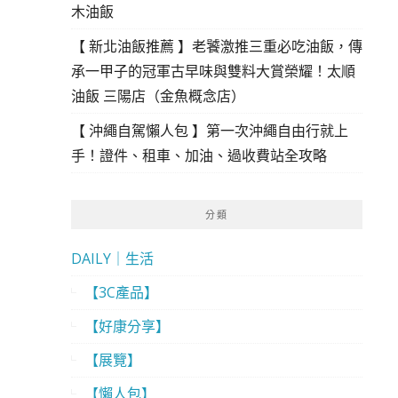
木油飯
【 新北油飯推薦 】老饕激推三重必吃油飯，傳
承一甲子的冠軍古早味與雙料大賞榮耀！太順
油飯 三陽店（金魚概念店）
【 沖繩自駕懶人包 】第一次沖繩自由行就上
手！證件、租車、加油、過收費站全攻略
分類
DAILY｜生活
【3C產品】
【好康分享】
【展覽】
【懶人包】