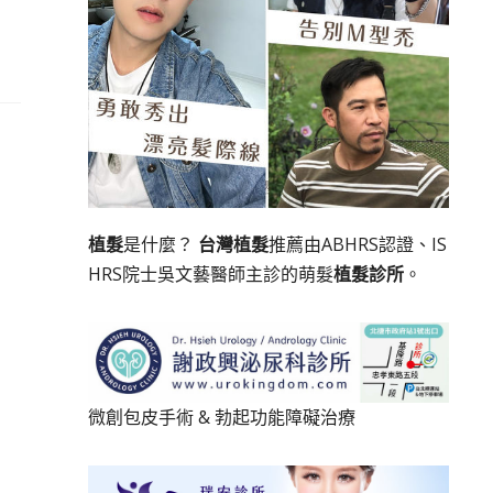
植髮
是什麼？
台灣植髮
推薦由ABHRS認證、IS
HRS院士吳文藝醫師主診的萌髮
植髮診所
。
微創包皮手術
&
勃起功能障礙治療