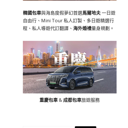
韓國包車
與海島度假夢幻首選
馬爾地夫
一日遊
自由行、Mini Tour 私人訂製、多日遊精選行
程、私人導遊代訂翻譯、
海外婚禮
量身規劃。
重慶包車
&
成都包車
旅遊服務