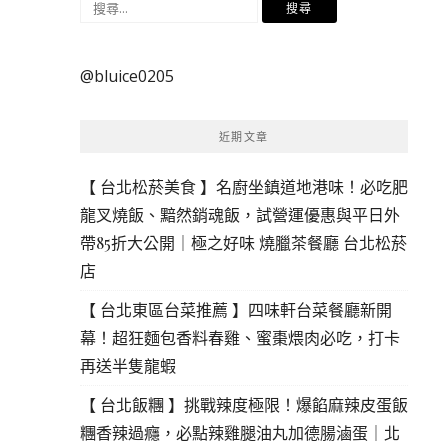
搜
尋
關
@bluice0205
鍵
字:
近期文章
【 台北松菸美食 】名廚坐鎮道地港味！必吃肥
龍叉燒飯、黯然銷魂飯，試營運優惠與平日外
帶85折大公開｜極之好味 燒臘茶餐廳 台北松菸
店
【 台北東區台菜推薦 】四味軒台菜餐廳新開
幕！超狂麵包香料春雞、蜜棗煨肉必吃，打卡
再送半隻龍蝦
【 台北飯糰 】挑戰辣度極限！爆餡麻辣皮蛋飯
糰香辣過癮，必點辣雞腿油丸加德腸滷蛋｜北