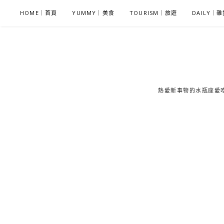
S
HOME｜首頁
YUMMY｜美食
TOURISM｜旅遊
DAILY｜
k
i
p
t
o
c
熱愛新事物的水瓶座愛吃鬼
o
n
t
e
n
t