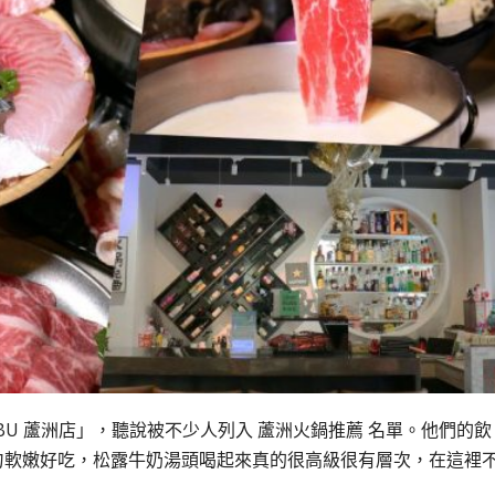
ABU 蘆洲店」，聽說被不少人列入 蘆洲火鍋推薦 名單。他們的飲
均勻軟嫩好吃，松露牛奶湯頭喝起來真的很高級很有層次，在這裡