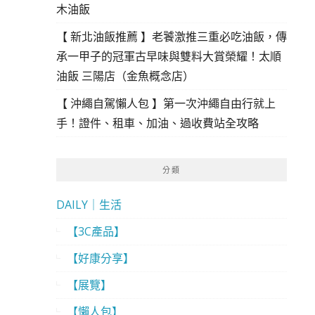
木油飯
【 新北油飯推薦 】老饕激推三重必吃油飯，傳
承一甲子的冠軍古早味與雙料大賞榮耀！太順
油飯 三陽店（金魚概念店）
【 沖繩自駕懶人包 】第一次沖繩自由行就上
手！證件、租車、加油、過收費站全攻略
分類
DAILY｜生活
【3C產品】
【好康分享】
【展覽】
【懶人包】