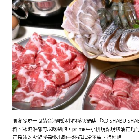
朋友發現一間結合酒吧的小酌系火鍋店「XO SHABU SH
料、冰淇淋都可以吃到飽，prime牛小排現點現切油花
管是純吃火鍋或是邊小酌一杯都非常不錯，很推喔！