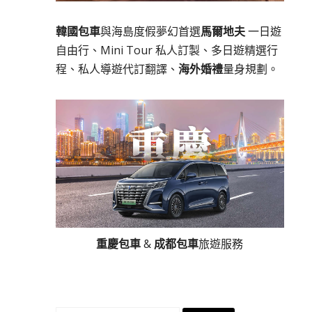
韓國包車
與海島度假夢幻首選
馬爾地夫
一日遊
自由行、Mini Tour 私人訂製、多日遊精選行
程、私人導遊代訂翻譯、
海外婚禮
量身規劃。
重慶包車
&
成都包車
旅遊服務