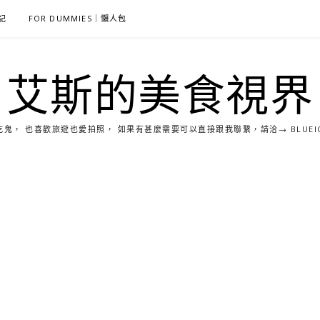
雜記
FOR DUMMIES｜懶人包
艾斯的美食視界
， 也喜歡旅遊也愛拍照， 如果有甚麼需要可以直接跟我聯繫，請洽→ BLUEICE0