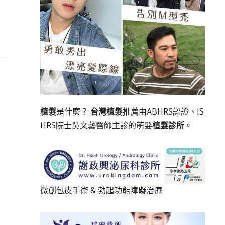
享
植髮
是什麼？
台灣植髮
推薦由ABHRS認證、IS
HRS院士吳文藝醫師主診的萌髮
植髮診所
。
微創包皮手術
&
勃起功能障礙治療