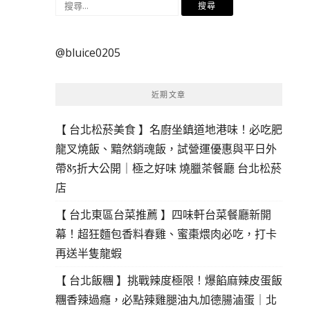
搜
尋
關
@bluice0205
鍵
字:
近期文章
【 台北松菸美食 】名廚坐鎮道地港味！必吃肥
龍叉燒飯、黯然銷魂飯，試營運優惠與平日外
帶85折大公開｜極之好味 燒臘茶餐廳 台北松菸
店
【 台北東區台菜推薦 】四味軒台菜餐廳新開
幕！超狂麵包香料春雞、蜜棗煨肉必吃，打卡
再送半隻龍蝦
【 台北飯糰 】挑戰辣度極限！爆餡麻辣皮蛋飯
糰香辣過癮，必點辣雞腿油丸加德腸滷蛋｜北