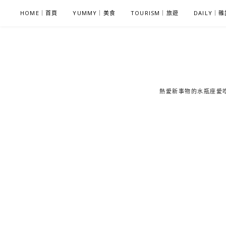
S
HOME｜首頁
YUMMY｜美食
TOURISM｜旅遊
DAILY｜
k
i
p
t
o
c
熱愛新事物的水瓶座愛吃鬼
o
n
t
e
n
t