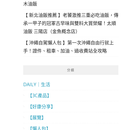
木油飯
【 新北油飯推薦 】老饕激推三重必吃油飯，傳
承一甲子的冠軍古早味與雙料大賞榮耀！太順
油飯 三陽店（金魚概念店）
【 沖繩自駕懶人包 】第一次沖繩自由行就上
手！證件、租車、加油、過收費站全攻略
分類
DAILY｜生活
【3C產品】
【好康分享】
【展覽】
【懶人包】