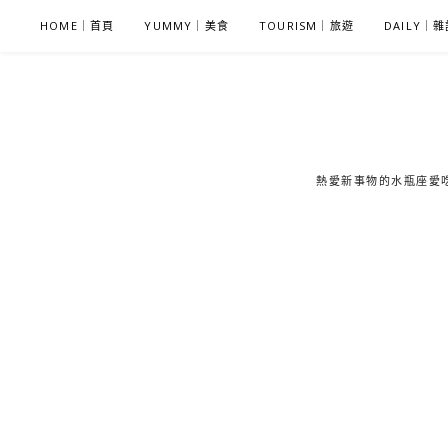
S
HOME｜首頁
YUMMY｜美食
TOURISM｜旅遊
DAILY｜
k
i
p
t
o
c
熱愛新事物的水瓶座愛吃鬼
o
n
t
e
n
t