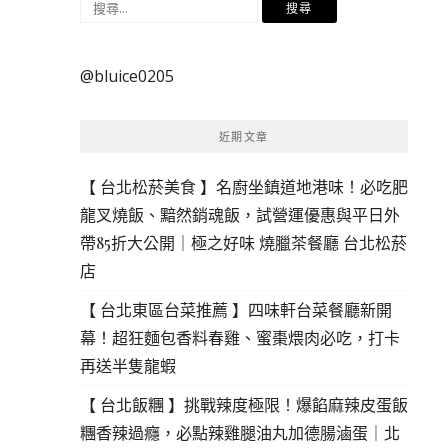
搜
尋
關
@bluice0205
鍵
字:
近期文章
【 台北松菸美食 】名廚坐鎮道地港味！必吃肥
龍叉燒飯、黯然銷魂飯，試營運優惠與平日外
帶85折大公開｜極之好味 燒臘茶餐廳 台北松菸
店
【 台北東區台菜推薦 】四味軒台菜餐廳新開
幕！超狂麵包香料春雞、蜜棗煨肉必吃，打卡
再送半隻龍蝦
【 台北飯糰 】挑戰辣度極限！爆餡麻辣皮蛋飯
糰香辣過癮，必點辣雞腿油丸加德腸滷蛋｜北