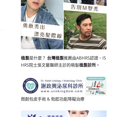
植髮
是什麼？
台灣植髮
推薦由ABHRS認證、IS
HRS院士吳文藝醫師主診的萌髮
植髮診所
。
微創包皮手術
&
勃起功能障礙治療