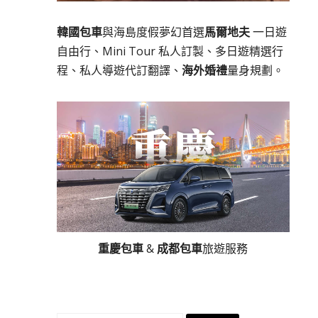
韓國包車
與海島度假夢幻首選
馬爾地夫
一日遊
自由行、Mini Tour 私人訂製、多日遊精選行
程、私人導遊代訂翻譯、
海外婚禮
量身規劃。
重慶包車
&
成都包車
旅遊服務