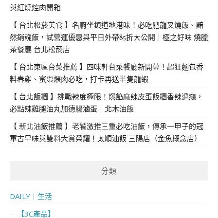
與紅燒焢肉開箱
【 台北松菸美食 】名廚坐鎮道地港味！必吃肥龍叉燒飯、黯
然銷魂飯，試營運優惠與平日外帶85折大公開｜極之好味 燒臘
茶餐廳 台北松菸店
【 台北東區台菜推薦 】四味軒台菜餐廳新開幕！超狂麵包香
料春雞、蜜棗煨肉必吃，打卡再送半隻龍蝦
【 台北飯糰 】挑戰辣度極限！爆餡麻辣皮蛋飯糰香辣過癮，
必點辣雞腿油丸加德腸滷蛋｜北木油飯
【 新北油飯推薦 】老饕激推三重必吃油飯，傳承一甲子的冠
軍古早味與雙料大賞榮耀！太順油飯 三陽店（金魚概念店）
分類
DAILY｜生活
【3C產品】