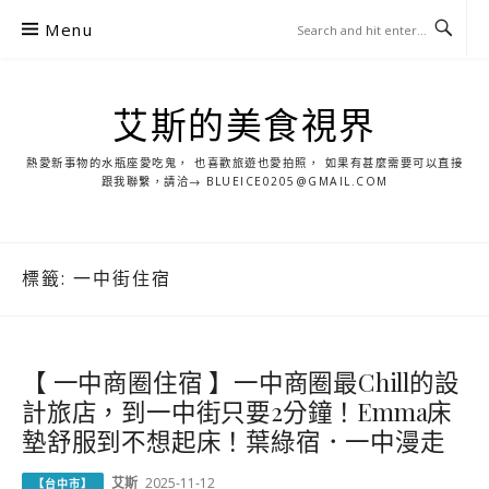
S
Menu
k
i
p
艾斯的美食視界
t
o
熱愛新事物的水瓶座愛吃鬼， 也喜歡旅遊也愛拍照， 如果有甚麼需要可以直接
c
跟我聯繫，請洽→ BLUEICE0205@GMAIL.COM
o
n
t
標籤:
一中街住宿
e
n
t
【 一中商圈住宿 】一中商圈最Chill的設
計旅店，到一中街只要2分鐘！Emma床
墊舒服到不想起床！葉綠宿．一中漫走
艾斯
2025-11-12
【台中市】