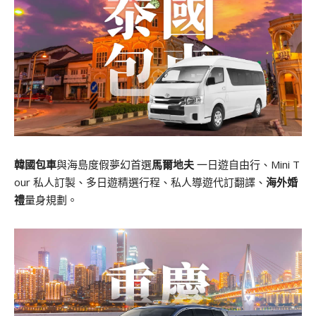
韓國包車
與海島度假夢幻首選
馬爾地夫
一日遊自由行、Mini T
our 私人訂製、多日遊精選行程、私人導遊代訂翻譯、
海外婚
禮
量身規劃。