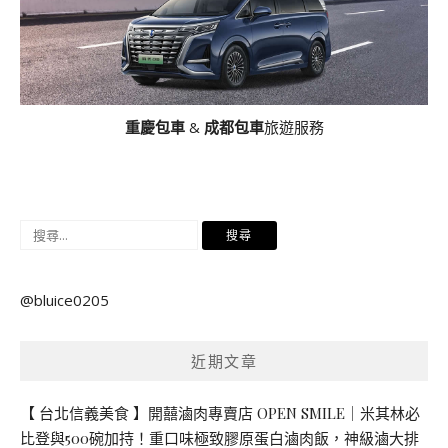
重慶包車
&
成都包車
旅遊服務
搜
尋
關
@bluice0205
鍵
字:
近期文章
【 台北信義美食 】開囍滷肉專賣店 OPEN SMILE｜米其林必
比登與500碗加持！重口味極致膠原蛋白滷肉飯，神級滷大排