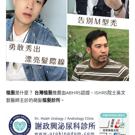
植髮
是什麼？
台灣植髮
推薦由ABHRS認證、ISHRS院士吳文
藝醫師主診的萌髮
植髮診所
。