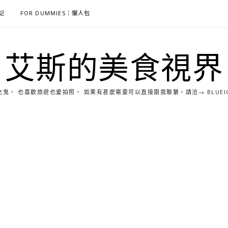
雜記
FOR DUMMIES｜懶人包
艾斯的美食視界
， 也喜歡旅遊也愛拍照， 如果有甚麼需要可以直接跟我聯繫，請洽→ BLUEICE0