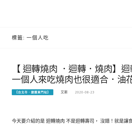
標籤:
一個人吃
【 迴轉燒肉 ．迴轉．燒肉】
一個人來吃燒肉也很適合．油花
艾斯
2020-08-23
【台北市．捷運東門站】
今天要介紹的是 迴轉燒肉 不是迴轉壽司， 沒錯！就是讓