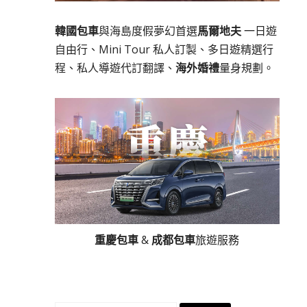
韓國包車
與海島度假夢幻首選
馬爾地夫
一日遊
自由行、Mini Tour 私人訂製、多日遊精選行
程、私人導遊代訂翻譯、
海外婚禮
量身規劃。
重慶包車
&
成都包車
旅遊服務