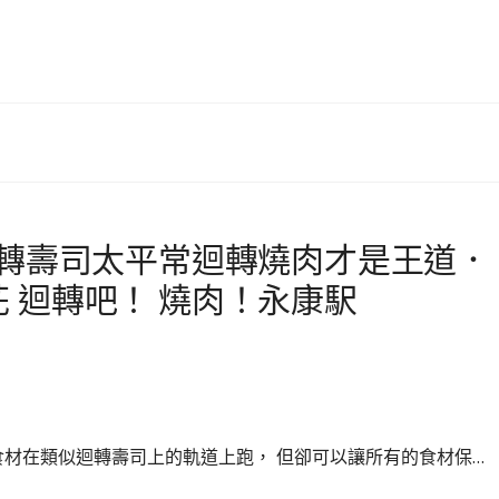
迴轉壽司太平常迴轉燒肉才是王道．
 迴轉吧！ 燒肉！永康駅
食材在類似迴轉壽司上的軌道上跑， 但卻可以讓所有的食材保…