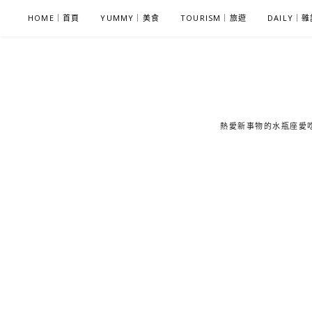
S
HOME｜首頁
YUMMY｜美食
TOURISM｜旅遊
DAILY｜
k
i
p
t
o
c
熱愛新事物的水瓶座愛吃鬼
o
n
t
e
n
t