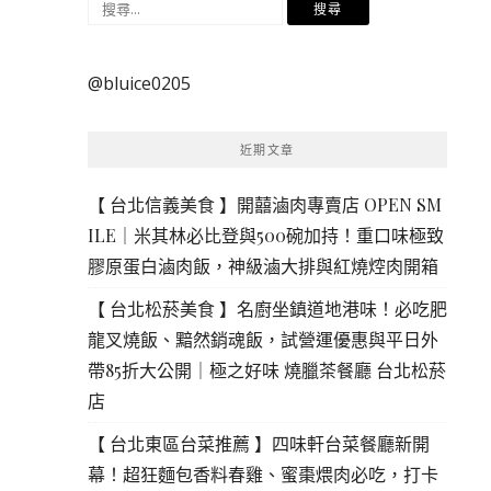
搜
尋
關
@bluice0205
鍵
字:
近期文章
【 台北信義美食 】開囍滷肉專賣店 OPEN SM
ILE｜米其林必比登與500碗加持！重口味極致
膠原蛋白滷肉飯，神級滷大排與紅燒焢肉開箱
【 台北松菸美食 】名廚坐鎮道地港味！必吃肥
龍叉燒飯、黯然銷魂飯，試營運優惠與平日外
帶85折大公開｜極之好味 燒臘茶餐廳 台北松菸
店
【 台北東區台菜推薦 】四味軒台菜餐廳新開
幕！超狂麵包香料春雞、蜜棗煨肉必吃，打卡