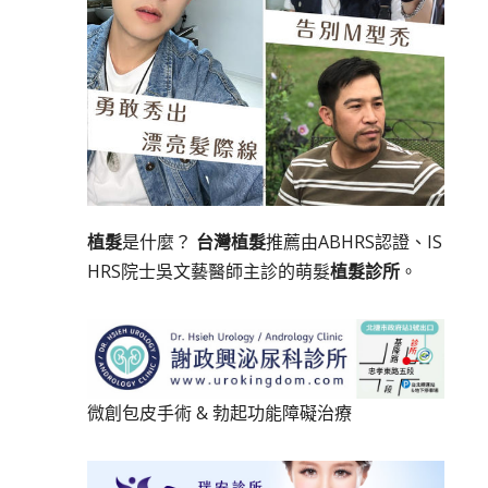
植髮
是什麼？
台灣植髮
推薦由ABHRS認證、IS
HRS院士吳文藝醫師主診的萌髮
植髮診所
。
微創包皮手術
&
勃起功能障礙治療