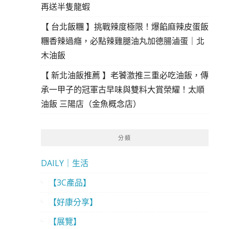
再送半隻龍蝦
【 台北飯糰 】挑戰辣度極限！爆餡麻辣皮蛋飯
糰香辣過癮，必點辣雞腿油丸加德腸滷蛋｜北
木油飯
【 新北油飯推薦 】老饕激推三重必吃油飯，傳
承一甲子的冠軍古早味與雙料大賞榮耀！太順
油飯 三陽店（金魚概念店）
分類
DAILY｜生活
【3C產品】
【好康分享】
【展覽】