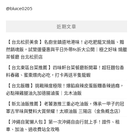
關
@bluice0205
鍵
字:
近期文章
【 台北松菸美食 】名廚坐鎮道地港味！必吃肥龍叉燒飯、黯
然銷魂飯，試營運優惠與平日外帶85折大公開｜極之好味 燒臘
茶餐廳 台北松菸店
【 台北東區台菜推薦 】四味軒台菜餐廳新開幕！超狂麵包香
料春雞、蜜棗煨肉必吃，打卡再送半隻龍蝦
【 台北飯糰 】挑戰辣度極限！爆餡麻辣皮蛋飯糰香辣過癮，
必點辣雞腿油丸加德腸滷蛋｜北木油飯
【 新北油飯推薦 】老饕激推三重必吃油飯，傳承一甲子的冠
軍古早味與雙料大賞榮耀！太順油飯 三陽店（金魚概念店）
【 沖繩自駕懶人包 】第一次沖繩自由行就上手！證件、租
車、加油、過收費站全攻略