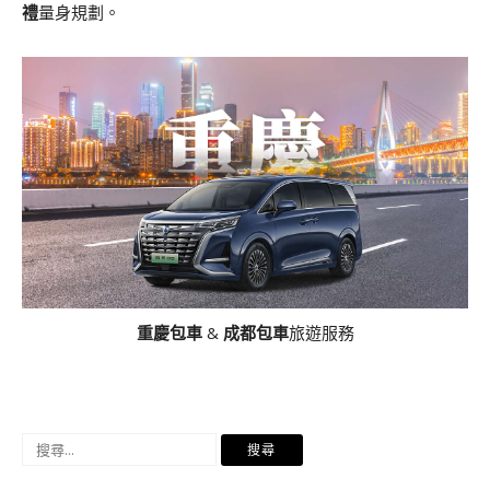
禮
量身規劃。
重慶包車
&
成都包車
旅遊服務
搜
尋