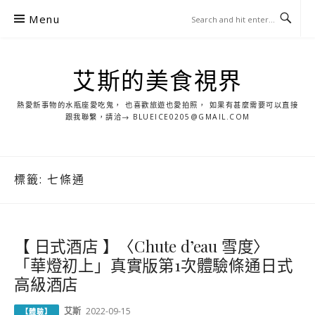
S
Menu
k
i
p
艾斯的美食視界
t
o
熱愛新事物的水瓶座愛吃鬼， 也喜歡旅遊也愛拍照， 如果有甚麼需要可以直接
c
跟我聯繫，請洽→ BLUEICE0205@GMAIL.COM
o
n
t
標籤:
七條通
e
n
t
【 日式酒店 】〈Chute d’eau 雪度〉
「華燈初上」真實版第1次體驗條通日式
高級酒店
艾斯
2022-09-15
【體驗】