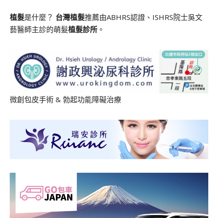
植髮
是什麼？
台灣植髮
推薦由ABHRS認證、ISHRS院士吳文
藝醫師主診的萌髮
植髮診所
。
微創包皮手術
&
勃起功能障礙治療