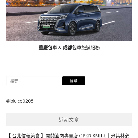
重慶包車
&
成都包車
旅遊服務
搜
尋
關
@bluice0205
鍵
字:
近期文章
【 台北信義美食 】開囍滷肉專賣店 OPEN SMILE｜米其林必