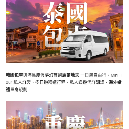
韓國包車
與海島度假夢幻首選
馬爾地夫
一日遊自由行、Mini T
our 私人訂製、多日遊精選行程、私人導遊代訂翻譯、
海外婚
禮
量身規劃。