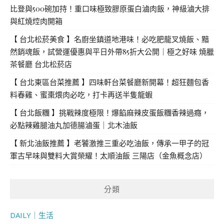
比登與500碗加持！重口味極致膠原蛋白滷肉飯，神級滷大排
與紅燒焢肉開箱
【 台北松菸美食 】名廚坐鎮道地港味！必吃肥龍叉燒飯、黯
然銷魂飯，試營運優惠與平日外帶85折大公開｜極之好味 燒臘
茶餐廳 台北松菸店
【 台北東區台菜推薦 】四味軒台菜餐廳新開幕！超狂麵包香
料春雞、蜜棗煨肉必吃，打卡再送半隻龍蝦
【 台北飯糰 】挑戰辣度極限！爆餡麻辣皮蛋飯糰香辣過癮，
必點辣雞腿油丸加德腸滷蛋｜北木油飯
【 新北油飯推薦 】老饕激推三重必吃油飯，傳承一甲子的冠
軍古早味與雙料大賞榮耀！太順油飯 三陽店（金魚概念店）
分類
DAILY｜生活