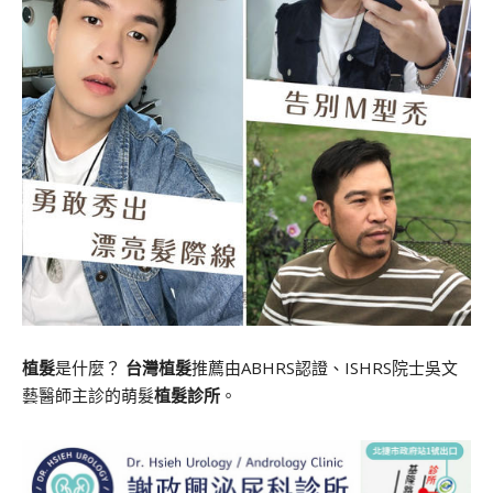
植髮
是什麼？
台灣植髮
推薦由ABHRS認證、ISHRS院士吳文
藝醫師主診的萌髮
植髮診所
。