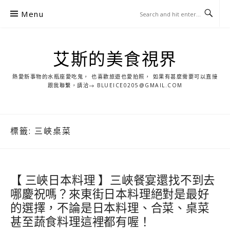
S
Menu
k
i
p
艾斯的美食視界
t
o
熱愛新事物的水瓶座愛吃鬼， 也喜歡旅遊也愛拍照， 如果有甚麼需要可以直接
c
跟我聯繫，請洽→ BLUEICE0205@GMAIL.COM
o
n
t
標籤:
三峽桌菜
e
n
t
【 三峽日本料理 】三峽餐宴還找不到去
哪慶祝嗎？來東街日本料理絕對是最好
的選擇，不論是日本料理、合菜、桌菜
甚至蔬食料理這裡都有喔！