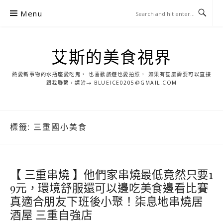
S
Menu
k
i
p
艾斯的美食視界
t
o
熱愛新事物的水瓶座愛吃鬼， 也喜歡旅遊也愛拍照， 如果有甚麼需要可以直接
c
跟我聯繫，請洽→ BLUEICE0205@GMAIL.COM
o
n
t
標籤:
三重國小美食
e
n
t
【 三重串燒 】他們家串燒最低竟然只要1
9元，環境舒服還可以邊吃美食邊看比賽
真適合朋友下班後小聚！柒息地串燒居
酒屋 三重自強店