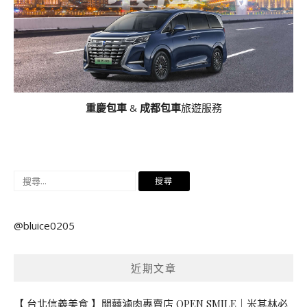
重慶包車
&
成都包車
旅遊服務
搜
尋
關
@bluice0205
鍵
字:
近期文章
【 台北信義美食 】開囍滷肉專賣店 OPEN SMILE｜米其林必