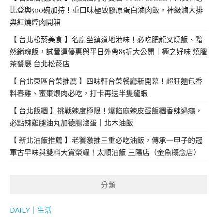
比登與500碗加持！重口味極致膠原蛋白滷肉飯，神級滷大排
與紅燒焢肉開箱
【 台北松菸美食 】名廚坐鎮道地港味！必吃肥龍叉燒飯、黯
然銷魂飯，試營運優惠與平日外帶85折大公開｜極之好味 燒臘
茶餐廳 台北松菸店
【 台北東區台菜推薦 】四味軒台菜餐廳新開幕！超狂麵包香
料春雞、蜜棗煨肉必吃，打卡再送半隻龍蝦
【 台北飯糰 】挑戰辣度極限！爆餡麻辣皮蛋飯糰香辣過癮，
必點辣雞腿油丸加德腸滷蛋｜北木油飯
【 新北油飯推薦 】老饕激推三重必吃油飯，傳承一甲子的冠
軍古早味與雙料大賞榮耀！太順油飯 三陽店（金魚概念店）
分類
DAILY｜生活