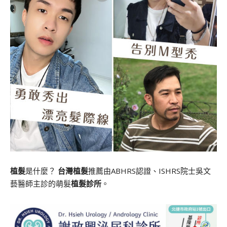
植髮
是什麼？
台灣植髮
推薦由ABHRS認證、ISHRS院士吳文
藝醫師主診的萌髮
植髮診所
。