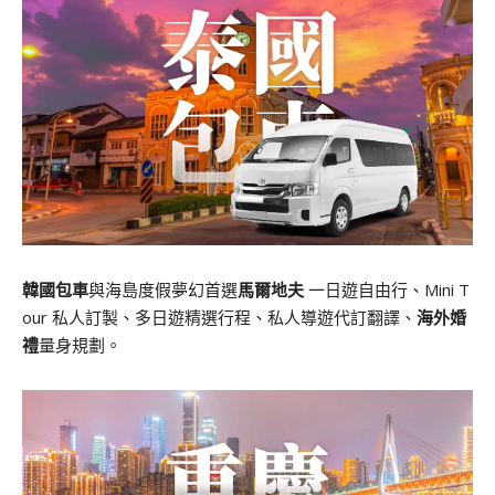
韓國包車
與海島度假夢幻首選
馬爾地夫
一日遊自由行、Mini T
our 私人訂製、多日遊精選行程、私人導遊代訂翻譯、
海外婚
禮
量身規劃。