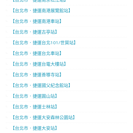
【台北市．捷運南港展覽館站】
【台北市．捷運南港車站】
【台北市．捷運古亭站】
【台北市．捷運台北101/世貿站】
【台北市．捷運台北車站】
【台北市．捷運台電大樓站】
【台北市．捷運善導寺站】
【台北市．捷運國父紀念館站】
【台北市．捷運圓山站】
【台北市．捷運士林站】
【台北市．捷運大安森林公園站】
【台北市．捷運大安站】