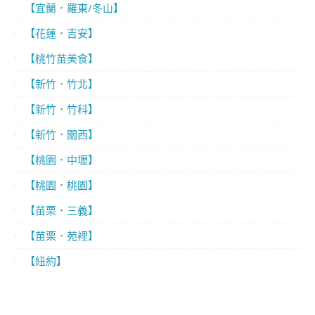
【宜蘭．羅東/冬山】
【花蓮．吉安】
【桃竹苗美食】
【新竹．竹北】
【新竹．竹科】
【新竹．關西】
【桃園．中壢】
【桃園．桃園】
【苗栗．三義】
【苗栗．苑裡】
【紐約】