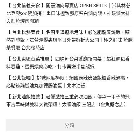
【 台北信義美食 】開囍滷肉專賣店 OPEN SMILE｜米其林必
比登與500碗加持！重口味極致膠原蛋白滷肉飯，神級滷大排
與紅燒焢肉開箱
【 台北松菸美食 】名廚坐鎮道地港味！必吃肥龍叉燒飯、黯
然銷魂飯，試營運優惠與平日外帶85折大公開｜極之好味 燒臘
茶餐廳 台北松菸店
【 台北東區台菜推薦 】四味軒台菜餐廳新開幕！超狂麵包香
料春雞、蜜棗煨肉必吃，打卡再送半隻龍蝦
【 台北飯糰 】挑戰辣度極限！爆餡麻辣皮蛋飯糰香辣過癮，
必點辣雞腿油丸加德腸滷蛋｜北木油飯
【 新北油飯推薦 】老饕激推三重必吃油飯，傳承一甲子的冠
軍古早味與雙料大賞榮耀！太順油飯 三陽店（金魚概念店）
分類