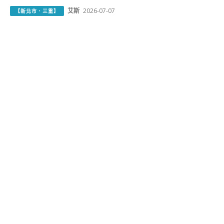
艾斯
2026-07-07
【新北市．三重】