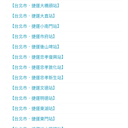
【台北市．捷運大橋頭站】
【台北市．捷運大直站】
【台北市．捷運小南門站】
【台北市．捷運市府站】
【台北市．捷運後山埤站】
【台北市．捷運忠孝復興站】
【台北市．捷運忠孝敦化站】
【台北市．捷運忠孝新生站】
【台北市．捷運文德站】
【台北市．捷運明德站】
【台北市．捷運東湖站】
【台北市．捷運東門站】