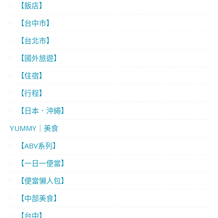
【飯店】
【台中市】
【台北市】
【國外旅遊】
【住宿】
【行程】
【日本．沖繩】
YUMMY｜美食
【ABV系列】
【一日一便當】
【便當懶人包】
【中部美食】
【台中】