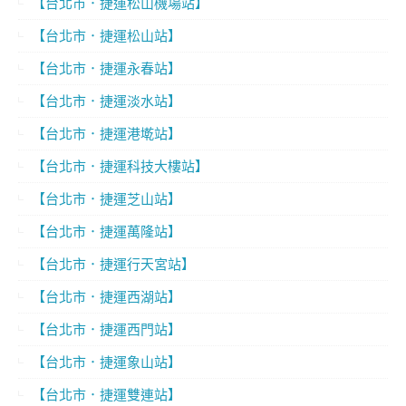
【台北市．捷運松山機場站】
【台北市．捷運松山站】
【台北市．捷運永春站】
【台北市．捷運淡水站】
【台北市．捷運港墘站】
【台北市．捷運科技大樓站】
【台北市．捷運芝山站】
【台北市．捷運萬隆站】
【台北市．捷運行天宮站】
【台北市．捷運西湖站】
【台北市．捷運西門站】
【台北市．捷運象山站】
【台北市．捷運雙連站】