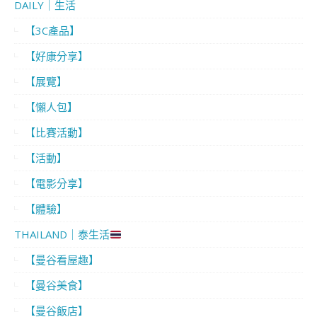
DAILY｜生活
【3C產品】
【好康分享】
【展覽】
【懶人包】
【比賽活動】
【活動】
【電影分享】
【體驗】
THAILAND｜泰生活
【曼谷看屋趣】
【曼谷美食】
【曼谷飯店】