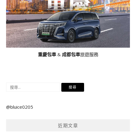
重慶包車
&
成都包車
旅遊服務
搜
尋
關
@bluice0205
鍵
字:
近期文章