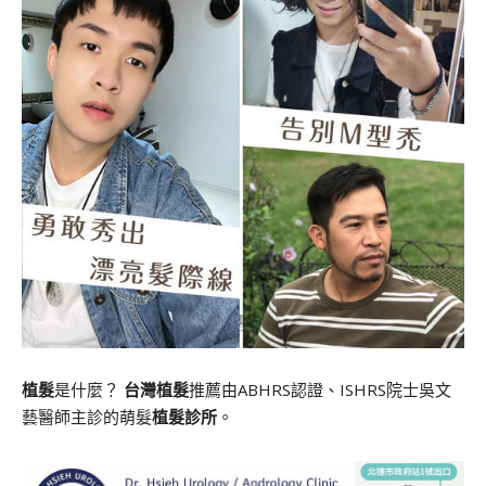
植髮
是什麼？
台灣植髮
推薦由ABHRS認證、ISHRS院士吳文
藝醫師主診的萌髮
植髮診所
。