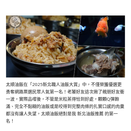
太順油飯在「2025新北職人油飯大賞」中，不僅榮獲優選更
勇奪網路票選民眾人氣第一名！老饕好友這次揪了親朋好友衝
一波，實際品嚐後，不管是米粒蒸得恰到好處，顆顆Q彈飽
滿、完全不黏糊的油飯或是咬得到完整肉條的扎實口感的肉羹
都沒有讓人失望，太順油飯絕對是我 新北油飯推薦 的第一
名！