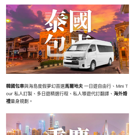
韓國包車
與海島度假夢幻首選
馬爾地夫
一日遊自由行、Mini T
our 私人訂製、多日遊精選行程、私人導遊代訂翻譯、
海外婚
禮
量身規劃。