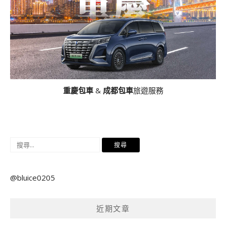
重慶包車
&
成都包車
旅遊服務
搜
尋
關
@bluice0205
鍵
字:
近期文章