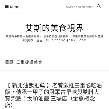
S
Menu
k
i
p
艾斯的美食視界
t
o
熱愛新事物的水瓶座愛吃鬼， 也喜歡旅遊也愛拍照， 如果有甚麼需要可以直接
c
跟我聯繫，請洽→ BLUEICE0205@GMAIL.COM
o
n
t
標籤:
三重捷運美食
e
n
t
【 新北油飯推薦 】老饕激推三重必吃油
飯，傳承一甲子的冠軍古早味與雙料大
賞榮耀！太順油飯 三陽店（金魚概念
店）