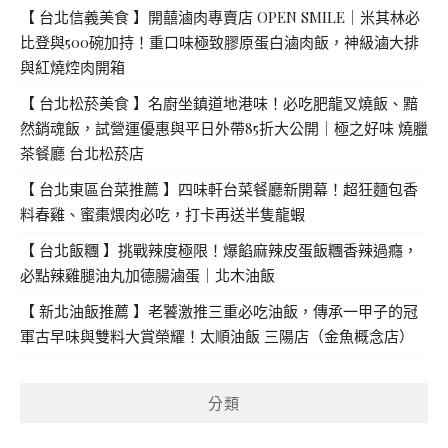
【 台北信義美食 】開囍滷肉專賣店 OPEN SMILE｜米其林必
比登與500碗加持！重口味極致膠原蛋白滷肉飯，神級滷大排
與紅燒焢肉開箱
【 台北松菸美食 】名廚坐鎮道地港味！必吃肥龍叉燒飯、黯
然銷魂飯，試營運優惠與平日外帶85折大公開｜極之好味 燒臘
茶餐廳 台北松菸店
【 台北東區台菜推薦 】四味軒台菜餐廳新開幕！超狂麵包香
料春雞、蜜棗煨肉必吃，打卡再送半隻龍蝦
【 台北飯糰 】挑戰辣度極限！爆餡麻辣皮蛋飯糰香辣過癮，
必點辣雞腿油丸加德腸滷蛋｜北木油飯
【 新北油飯推薦 】老饕激推三重必吃油飯，傳承一甲子的冠
軍古早味與雙料大賞榮耀！太順油飯 三陽店（金魚概念店）
分類