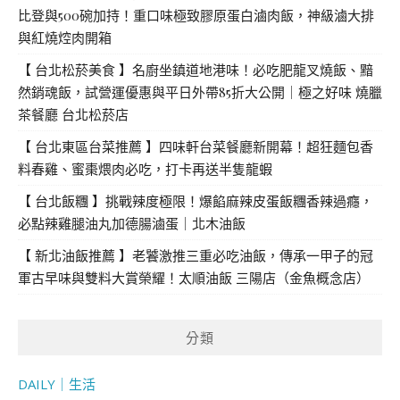
比登與500碗加持！重口味極致膠原蛋白滷肉飯，神級滷大排
與紅燒焢肉開箱
【 台北松菸美食 】名廚坐鎮道地港味！必吃肥龍叉燒飯、黯
然銷魂飯，試營運優惠與平日外帶85折大公開｜極之好味 燒臘
茶餐廳 台北松菸店
【 台北東區台菜推薦 】四味軒台菜餐廳新開幕！超狂麵包香
料春雞、蜜棗煨肉必吃，打卡再送半隻龍蝦
【 台北飯糰 】挑戰辣度極限！爆餡麻辣皮蛋飯糰香辣過癮，
必點辣雞腿油丸加德腸滷蛋｜北木油飯
【 新北油飯推薦 】老饕激推三重必吃油飯，傳承一甲子的冠
軍古早味與雙料大賞榮耀！太順油飯 三陽店（金魚概念店）
分類
DAILY｜生活