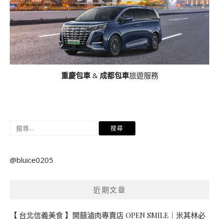
重慶包車
&
成都包車
旅遊服務
搜
尋
關
@bluice0205
鍵
字:
近期文章
【 台北信義美食 】開囍滷肉專賣店 OPEN SMILE｜米其林必