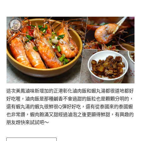
這次美鳳滷味新增加的正港彰化滷肉飯和蝦丸湯都很道地都好
好吃喔，滷肉飯是那種鹹香不會過甜的飯粒也是顆顆分明的，
還有蝦丸湯的蝦丸很鮮很Q彈好好吃，還有從泰國來的泰國蝦
也非常讚，蝦肉飽滿又甜經過滷泡之後更顯得鮮甜，有興趣的
朋友趕快來試試吧～