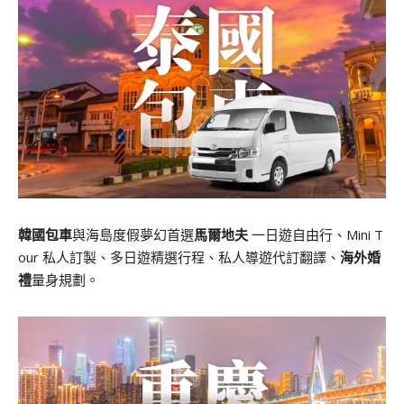
韓國包車
與海島度假夢幻首選
馬爾地夫
一日遊自由行、Mini T
our 私人訂製、多日遊精選行程、私人導遊代訂翻譯、
海外婚
禮
量身規劃。