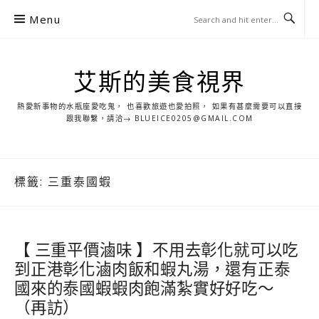
S
Menu
k
i
p
艾斯的美食視界
t
o
熱愛新事物的水瓶座愛吃鬼， 也喜歡旅遊也愛拍照， 如果有甚麼需要可以直接
c
跟我聯繫，請洽→ BLUEICE0205@GMAIL.COM
o
n
t
標籤:
三重泰國蝦
e
n
t
【 三重平價滷味 】不用去彰化就可以吃
到正港彰化滷肉飯和蝦丸湯，還有正泰
國來的泰國蝦蝦肉飽滿紮實好好吃～
（再訪）