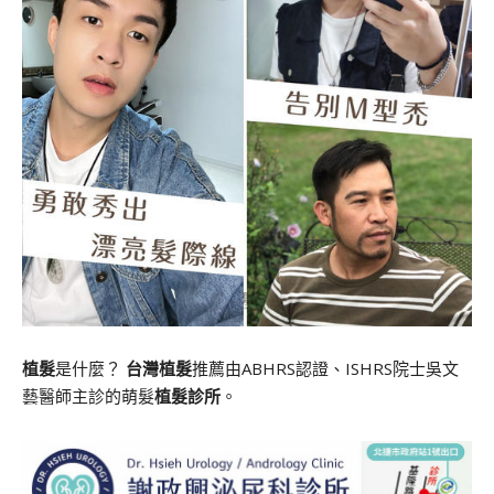
植髮
是什麼？
台灣植髮
推薦由ABHRS認證、ISHRS院士吳文
藝醫師主診的萌髮
植髮診所
。