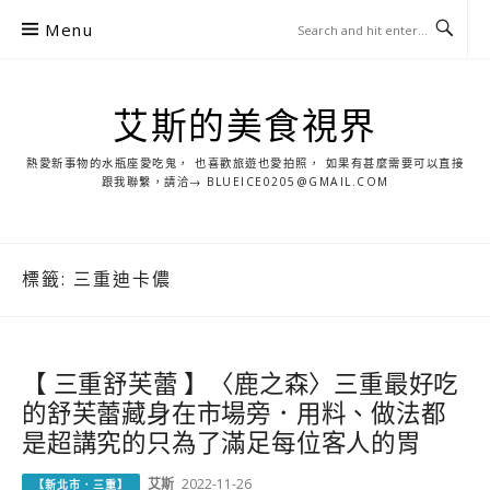
S
Menu
k
i
p
艾斯的美食視界
t
o
熱愛新事物的水瓶座愛吃鬼， 也喜歡旅遊也愛拍照， 如果有甚麼需要可以直接
c
跟我聯繫，請洽→ BLUEICE0205@GMAIL.COM
o
n
t
標籤:
三重迪卡儂
e
n
t
【 三重舒芙蕾 】〈鹿之森〉三重最好吃
的舒芙蕾藏身在市場旁．用料、做法都
是超講究的只為了滿足每位客人的胃
艾斯
2022-11-26
【新北市．三重】