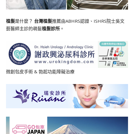
植髮
是什麼？
台灣植髮
推薦由ABHRS認證、ISHRS院士吳文
藝醫師主診的萌髮
植髮診所
。
微創包皮手術
&
勃起功能障礙治療