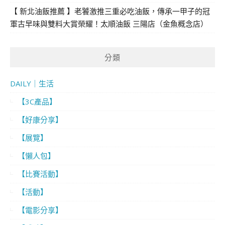
【 新北油飯推薦 】老饕激推三重必吃油飯，傳承一甲子的冠
軍古早味與雙料大賞榮耀！太順油飯 三陽店（金魚概念店）
分類
DAILY｜生活
【3C產品】
【好康分享】
【展覽】
【懶人包】
【比賽活動】
【活動】
【電影分享】