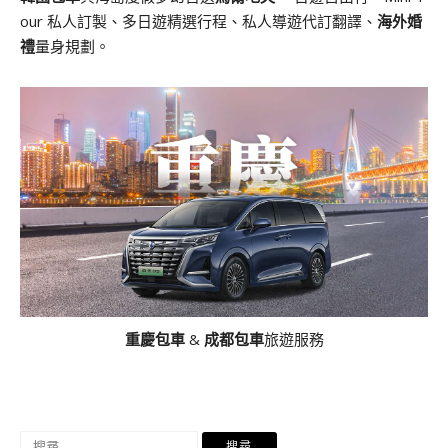
our 私人訂製、多日遊精選行程、私人導遊代訂翻譯、
海外婚
禮
量身規劃。
重慶包車
&
成都包車
旅遊服務
搜