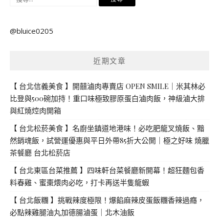
尋
關
@bluice0205
鍵
字:
近期文章
【 台北信義美食 】開囍滷肉專賣店 OPEN SMILE｜米其林必
比登與500碗加持！重口味極致膠原蛋白滷肉飯，神級滷大排
與紅燒焢肉開箱
【 台北松菸美食 】名廚坐鎮道地港味！必吃肥龍叉燒飯、黯
然銷魂飯，試營運優惠與平日外帶85折大公開｜極之好味 燒臘
茶餐廳 台北松菸店
【 台北東區台菜推薦 】四味軒台菜餐廳新開幕！超狂麵包香
料春雞、蜜棗煨肉必吃，打卡再送半隻龍蝦
【 台北飯糰 】挑戰辣度極限！爆餡麻辣皮蛋飯糰香辣過癮，
必點辣雞腿油丸加德腸滷蛋｜北木油飯