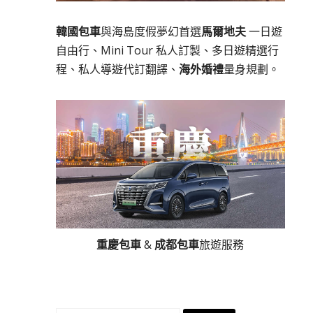
韓國包車
與海島度假夢幻首選
馬爾地夫
一日遊
自由行、Mini Tour 私人訂製、多日遊精選行
程、私人導遊代訂翻譯、
海外婚禮
量身規劃。
重慶包車
&
成都包車
旅遊服務