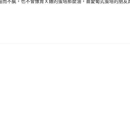
甜而不膩，也不會像肯Ｘ雞的蛋塔那麼油，喜愛葡式蛋塔的朋友