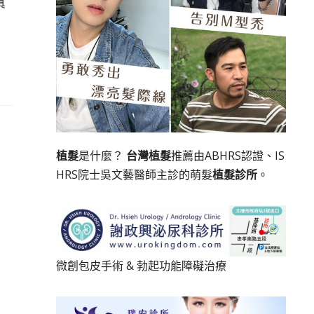
真
植髮
是什麼？
台灣植髮
推薦由ABHRS認證、IS
HRS院士吳文藝醫師主診的萌髮
植髮診所
。
微創包皮手術
&
勃起功能障礙治療