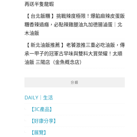
再送半隻龍蝦
【 台北飯糰 】挑戰辣度極限！爆餡麻辣皮蛋飯
糰香辣過癮，必點辣雞腿油丸加德腸滷蛋｜北
木油飯
【 新北油飯推薦 】老饕激推三重必吃油飯，傳
承一甲子的冠軍古早味與雙料大賞榮耀！太順
油飯 三陽店（金魚概念店）
分類
DAILY｜生活
【3C產品】
【好康分享】
【展覽】