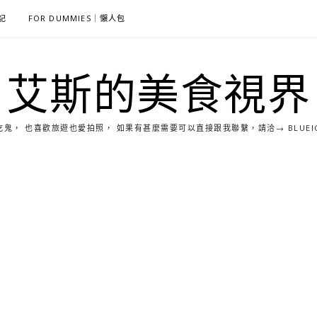
雜記
FOR DUMMIES｜懶人包
艾斯的美食視界
， 也喜歡旅遊也愛拍照， 如果有甚麼需要可以直接跟我聯繫，請洽→ BLUEICE0