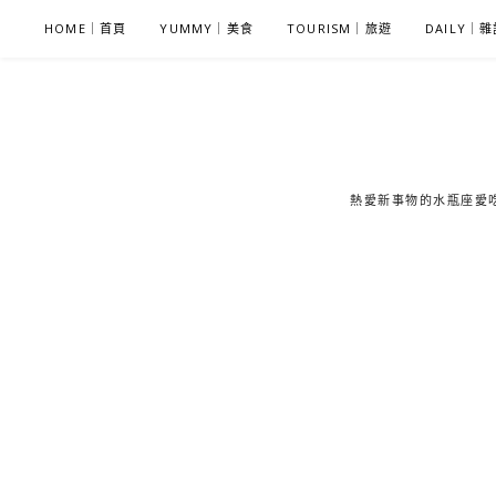
S
HOME｜首頁
YUMMY｜美食
TOURISM｜旅遊
DAILY｜
k
i
p
t
o
c
熱愛新事物的水瓶座愛吃鬼
o
n
t
e
n
t