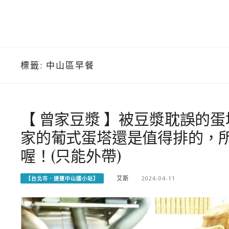
標籤:
中山區早餐
【 曾家豆漿 】被豆漿耽誤的
家的葡式蛋塔還是值得排的，
喔！(只能外帶)
艾斯
2024-04-11
【台北市．捷運中山國小站】