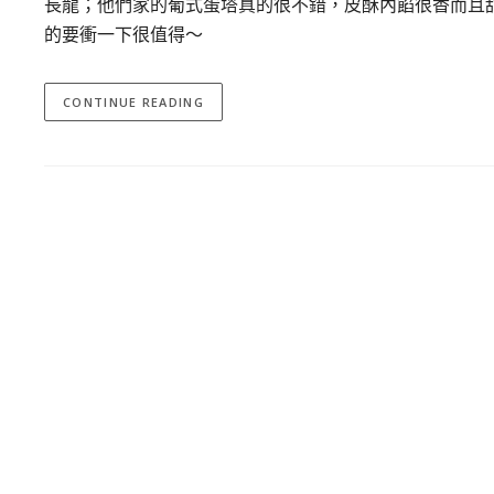
長龍；他們家的葡式蛋塔真的很不錯，皮酥內餡很香而且
的要衝一下很值得～
CONTINUE READING