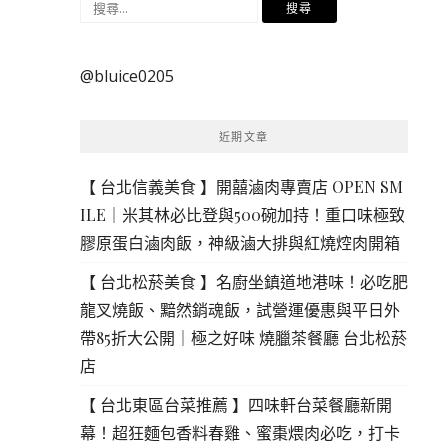
搜
尋
關
@bluice0205
鍵
字:
近期文章
【 台北信義美食 】開囍滷肉專賣店 OPEN SM
ILE｜米其林必比登與500碗加持！重口味極致
膠原蛋白滷肉飯，神級滷大排與紅燒焢肉開箱
【 台北松菸美食 】名廚坐鎮道地港味！必吃肥
龍叉燒飯、黯然銷魂飯，試營運優惠與平日外
帶85折大公開｜極之好味 燒臘茶餐廳 台北松菸
店
【 台北東區台菜推薦 】四味軒台菜餐廳新開
幕！超狂麵包香料春雞、蜜棗煨肉必吃，打卡