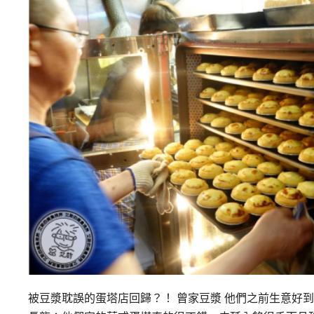
被豆漿耽誤的蛋塔店回歸？！ 曾家豆漿 他們之前生意好