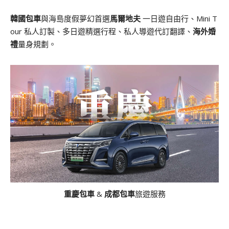
韓國包車
與海島度假夢幻首選
馬爾地夫
一日遊自由行、Mini T
our 私人訂製、多日遊精選行程、私人導遊代訂翻譯、
海外婚
禮
量身規劃。
重慶包車
&
成都包車
旅遊服務