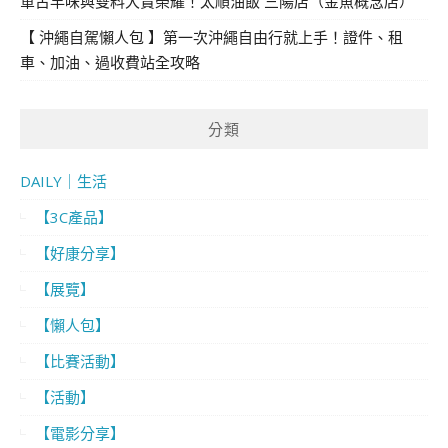
軍古早味與雙料大賞榮耀！太順油飯 三陽店（金魚概念店）
【 沖繩自駕懶人包 】第一次沖繩自由行就上手！證件、租
車、加油、過收費站全攻略
分類
DAILY｜生活
【3C產品】
【好康分享】
【展覽】
【懶人包】
【比賽活動】
【活動】
【電影分享】