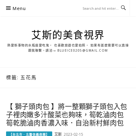
S
Menu
k
i
p
艾斯的美食視界
t
o
熱愛新事物的水瓶座愛吃鬼， 也喜歡旅遊也愛拍照， 如果有甚麼需要可以直接
c
跟我聯繫，請洽→ BLUEICE0205@GMAIL.COM
o
n
t
標籤:
五花馬
e
n
t
【 獅子頭肉包 】將一整顆獅子頭包入包
子裡肉嫩多汁酸菜也夠味，筍乾滷肉包
筍乾脆滷肉香濃入味．自治新村鮮肉包
艾斯
2023-02-15
【台北市．北醫信義商圈】