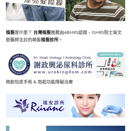
植髮
是什麼？
台灣植髮
推薦由ABHRS認證、ISHRS院士吳文
藝醫師主診的萌髮
植髮診所
。
微創包皮手術
&
勃起功能障礙治療