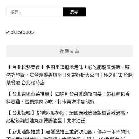
搜
尋
關
@bluice0205
鍵
字:
近期文章
【 台北松菸美食 】名廚坐鎮道地港味！必吃肥龍叉燒飯、黯
然銷魂飯，試營運優惠與平日外帶85折大公開｜極之好味 燒臘
茶餐廳 台北松菸店
【 台北東區台菜推薦 】四味軒台菜餐廳新開幕！超狂麵包香
料春雞、蜜棗煨肉必吃，打卡再送半隻龍蝦
【 台北飯糰 】挑戰辣度極限！爆餡麻辣皮蛋飯糰香辣過癮，
必點辣雞腿油丸加德腸滷蛋｜北木油飯
【 新北油飯推薦 】老饕激推三重必吃油飯，傳承一甲子的冠