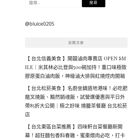
搜
尋
關
@bluice0205
鍵
字:
近期文章
【 台北信義美食 】開囍滷肉專賣店 OPEN SM
ILE｜米其林必比登與500碗加持！重口味極致
膠原蛋白滷肉飯，神級滷大排與紅燒焢肉開箱
【 台北松菸美食 】名廚坐鎮道地港味！必吃肥
龍叉燒飯、黯然銷魂飯，試營運優惠與平日外
帶85折大公開｜極之好味 燒臘茶餐廳 台北松菸
店
【 台北東區台菜推薦 】四味軒台菜餐廳新開
幕！超狂麵包香料春雞、蜜棗煨肉必吃，打卡