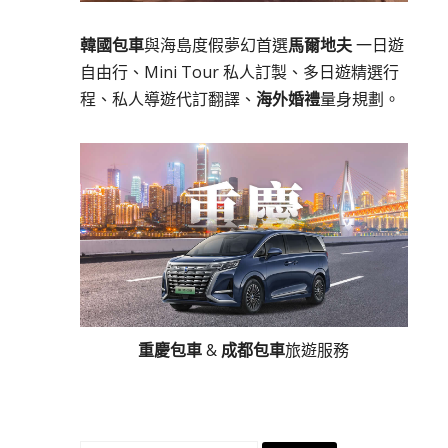
韓國包車
與海島度假夢幻首選
馬爾地夫
一日遊
自由行、Mini Tour 私人訂製、多日遊精選行
程、私人導遊代訂翻譯、
海外婚禮
量身規劃。
重慶包車
&
成都包車
旅遊服務