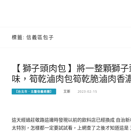
標籤:
信義區包子
【 獅子頭肉包 】將一整顆獅
味，筍乾滷肉包筍乾脆滷肉香
艾斯
2023-02-15
【台北市．北醫信義商圈】
這天經過莊敬路這邊時發現以前的飲料店已經換成 自治新村
太特別，怎樣都一定要試試看，上網查了之後才知道這是 