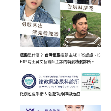
植髮
是什麼？
台灣植髮
推薦由ABHRS認證、IS
HRS院士吳文藝醫師主診的萌髮
植髮診所
。
微創包皮手術
&
勃起功能障礙治療