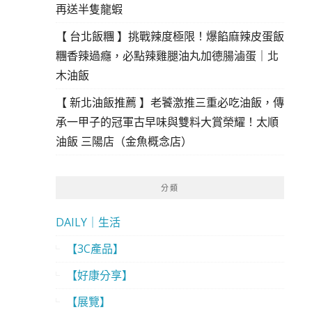
再送半隻龍蝦
【 台北飯糰 】挑戰辣度極限！爆餡麻辣皮蛋飯
糰香辣過癮，必點辣雞腿油丸加德腸滷蛋｜北
木油飯
【 新北油飯推薦 】老饕激推三重必吃油飯，傳
承一甲子的冠軍古早味與雙料大賞榮耀！太順
油飯 三陽店（金魚概念店）
分類
DAILY｜生活
【3C產品】
【好康分享】
【展覽】