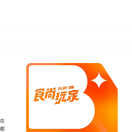
實在
子都