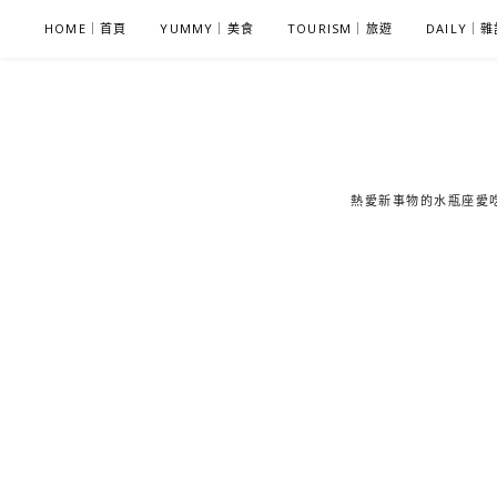
S
HOME｜首頁
YUMMY｜美食
TOURISM｜旅遊
DAILY｜
k
i
p
t
o
c
熱愛新事物的水瓶座愛吃鬼
o
n
t
e
n
t