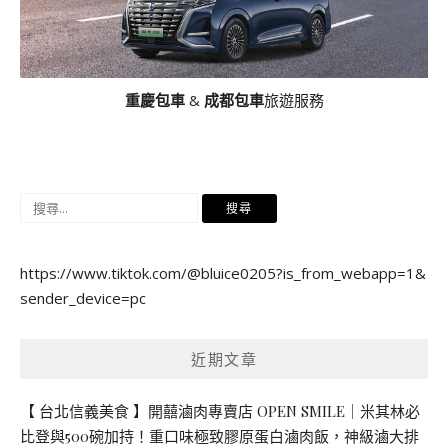
重慶包車
&
成都包車
旅遊服務
搜
尋
關
https://www.tiktok.com/@bluice0205?is_from_webapp=1&
鍵
sender_device=pc
字:
近期文章
【 台北信義美食 】開囍滷肉專賣店 OPEN SMILE｜米其林必
比登與500碗加持！重口味極致膠原蛋白滷肉飯，神級滷大排