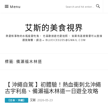
S
Menu
k
i
p
艾斯的美食視界
t
o
熱愛新事物的水瓶座愛吃鬼， 也喜歡旅遊也愛拍照， 如果有甚麼需要可以直接
c
跟我聯繫，請洽→ BLUEICE0205@GMAIL.COM
o
n
t
標籤:
備瀨福木林道
e
n
t
【 沖繩自駕 】初體驗！熱血衝刺北沖繩
古宇利島、備瀨福木林道一日遊全攻略
艾斯
2026-05-23
【日本．沖繩】