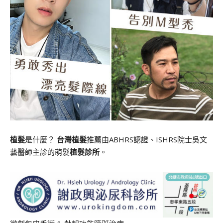
植髮
是什麼？
台灣植髮
推薦由ABHRS認證、ISHRS院士吳文
藝醫師主診的萌髮
植髮診所
。