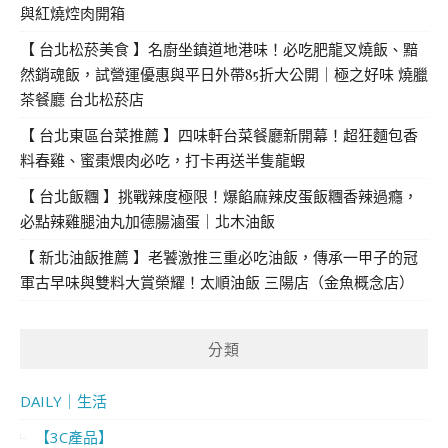
與紅燒焢肉開箱
【 台北松菸美食 】名廚坐鎮道地港味！必吃肥龍叉燒飯、黯
然銷魂飯，試營運優惠與平日外帶85折大公開｜極之好味 燒臘
茶餐廳 台北松菸店
【 台北東區台菜推薦 】四味軒台菜餐廳新開幕！超狂麵包香
料春雞、蜜棗煨肉必吃，打卡再送半隻龍蝦
【 台北飯糰 】挑戰辣度極限！爆餡麻辣皮蛋飯糰香辣過癮，
必點辣雞腿油丸加德腸滷蛋｜北木油飯
【 新北油飯推薦 】老饕激推三重必吃油飯，傳承一甲子的冠
軍古早味與雙料大賞榮耀！太順油飯 三陽店（金魚概念店）
分類
DAILY｜生活
【3C產品】