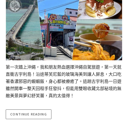
第一次踏上沖繩，我和朋友熱血選擇沖繩自駕旅遊，第一天就
直衝古宇利島！沿途蒂芙尼藍的玻璃海美到讓人屏息，大口吃
著香濃邪惡的蝦蝦飯，身心都被療癒了。這趟古宇利島一日遊
雖然開車一整天回程手狂發抖，但能用雙眼收藏北部秘境的無
敵美景與夢幻舒芙蕾，真的太值得！
CONTINUE READING