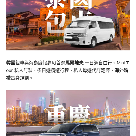
韓國包車
與海島度假夢幻首選
馬爾地夫
一日遊自由行、Mini T
our 私人訂製、多日遊精選行程、私人導遊代訂翻譯、
海外婚
禮
量身規劃。