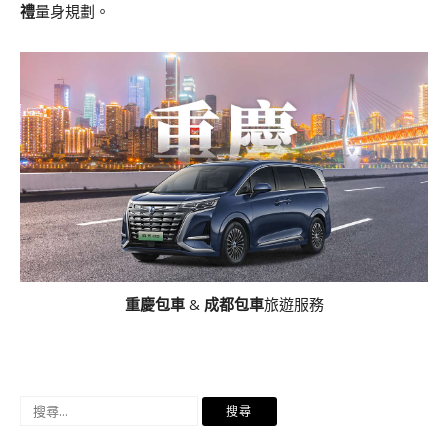
禮
量身規劃。
重慶包車
&
成都包車
旅遊服務
搜
尋