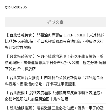
關
@bluice0205
鍵
字:
近期文章
【 台北信義美食 】開囍滷肉專賣店 OPEN SMILE｜米其林必
比登與500碗加持！重口味極致膠原蛋白滷肉飯，神級滷大排
與紅燒焢肉開箱
【 台北松菸美食 】名廚坐鎮道地港味！必吃肥龍叉燒飯、黯
然銷魂飯，試營運優惠與平日外帶85折大公開｜極之好味 燒臘
茶餐廳 台北松菸店
【 台北東區台菜推薦 】四味軒台菜餐廳新開幕！超狂麵包香
料春雞、蜜棗煨肉必吃，打卡再送半隻龍蝦
【 台北飯糰 】挑戰辣度極限！爆餡麻辣皮蛋飯糰香辣過癮，
必點辣雞腿油丸加德腸滷蛋｜北木油飯
【 新北油飯推薦 】老饕激推三重必吃油飯，傳承一甲子的冠