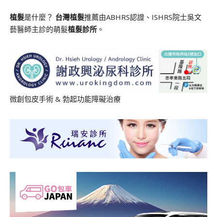
植髮
是什麼？
台灣植髮
推薦由ABHRS認證、ISHRS院士吳文
藝醫師主診的萌髮
植髮診所
。
微創包皮手術
&
勃起功能障礙治療