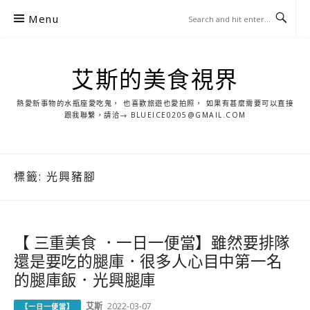
S
Menu
k
i
p
艾斯的美食視界
t
o
熱愛新事物的水瓶座愛吃鬼， 也喜歡旅遊也愛拍照， 如果有甚麼需要可以直接
c
跟我聯繫，請洽→ BLUEICE0205@GMAIL.COM
o
n
t
標籤:
光興豬腳
e
n
t
【 三重美食 ．一日一便當】雖然要排隊
還是要吃的腿庫．很多人心目中第一名
的腿庫飯．光興腿庫
艾斯
2022-03-07
【一日一便當】