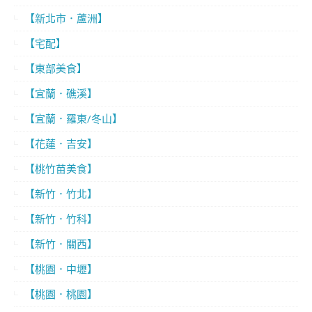
【新北市．蘆洲】
【宅配】
【東部美食】
【宜蘭．礁溪】
【宜蘭．羅東/冬山】
【花蓮．吉安】
【桃竹苗美食】
【新竹．竹北】
【新竹．竹科】
【新竹．關西】
【桃園．中壢】
【桃園．桃園】