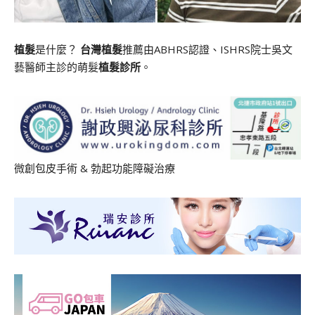
植髮
是什麼？
台灣植髮
推薦由ABHRS認證、ISHRS院士吳文
藝醫師主診的萌髮
植髮診所
。
微創包皮手術
&
勃起功能障礙治療