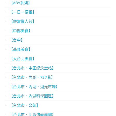
【ABV系列】
【一日一便當】
【便當懶人包】
【中部美食】
【台中】
【基隆美食】
【大台北美食】
【台北市．中正紀念堂站】
【台北市．內湖．737巷】
【台北市．內湖．湖光市場】
【台北市．內湖科學園區】
【台北市．公館】
【台北市．北醫信義商圈】