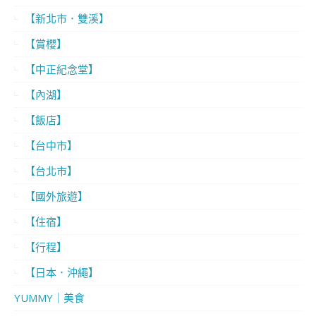
【新北市．雙溪】
【賞櫻】
【中正紀念堂】
【內湖】
【飯店】
【台中市】
【台北市】
【國外旅遊】
【住宿】
【行程】
【日本．沖繩】
YUMMY｜美食