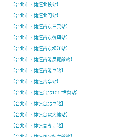
【台北市．捷運北投站】
【台北市．捷運北門站】
【台北市．捷運南京三民站】
【台北市．捷運南京復興站】
【台北市．捷運南京松江站】
【台北市．捷運南港展覽館站】
【台北市．捷運南港車站】
【台北市．捷運古亭站】
【台北市．捷運台北101/世貿站】
【台北市．捷運台北車站】
【台北市．捷運台電大樓站】
【台北市．捷運善導寺站】
【台北市．捷運國父紀念館站】