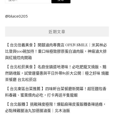
尋
關
@bluice0205
鍵
字:
近期文章
【 台北信義美食 】開囍滷肉專賣店 OPEN SMILE｜米其林必
比登與500碗加持！重口味極致膠原蛋白滷肉飯，神級滷大排
與紅燒焢肉開箱
【 台北松菸美食 】名廚坐鎮道地港味！必吃肥龍叉燒飯、黯
然銷魂飯，試營運優惠與平日外帶85折大公開｜極之好味 燒臘
茶餐廳 台北松菸店
【 台北東區台菜推薦 】四味軒台菜餐廳新開幕！超狂麵包香
料春雞、蜜棗煨肉必吃，打卡再送半隻龍蝦
【 台北飯糰 】挑戰辣度極限！爆餡麻辣皮蛋飯糰香辣過癮，
必點辣雞腿油丸加德腸滷蛋｜北木油飯