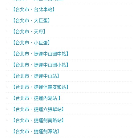
【台北市．台北車站】
【台北市．大巨蛋】
【台北市．天母】
【台北市．小巨蛋】
【台北市．捷運中山國中站】
【台北市．捷運中山國小站】
【台北市．捷運中山站】
【台北市．捷運信義安和站】
【台北市．捷運內湖站 】
【台北市．捷運六張犁站】
【台北市．捷運劍南路站】
【台北市．捷運劍潭站】