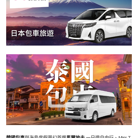
韓國包車
與海島度假夢幻首選
馬爾地夫
一日遊自由行、Mini T