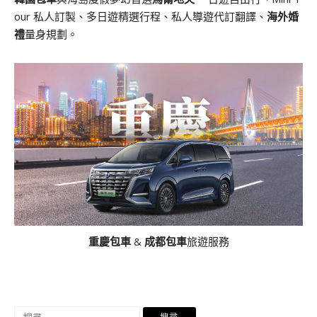
our 私人訂製、多日遊精選行程、私人導遊代訂翻譯、
海外婚
禮
量身規劃。
重慶包車
&
成都包車
旅遊服務
搜