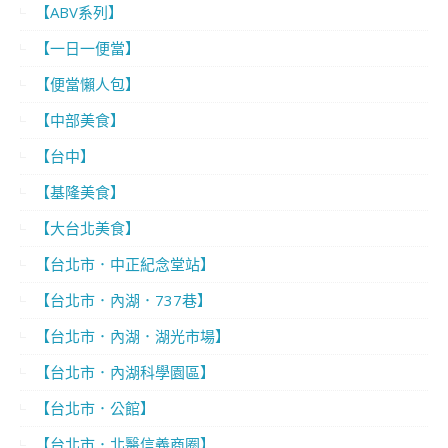
【ABV系列】
【一日一便當】
【便當懶人包】
【中部美食】
【台中】
【基隆美食】
【大台北美食】
【台北市．中正紀念堂站】
【台北市．內湖．737巷】
【台北市．內湖．湖光市場】
【台北市．內湖科學園區】
【台北市．公館】
【台北市．北醫信義商圈】