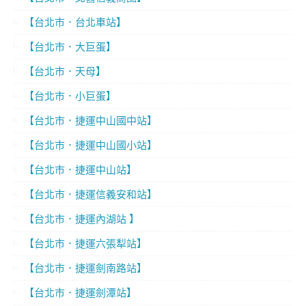
【台北市．台北車站】
【台北市．大巨蛋】
【台北市．天母】
【台北市．小巨蛋】
【台北市．捷運中山國中站】
【台北市．捷運中山國小站】
【台北市．捷運中山站】
【台北市．捷運信義安和站】
【台北市．捷運內湖站 】
【台北市．捷運六張犁站】
【台北市．捷運劍南路站】
【台北市．捷運劍潭站】