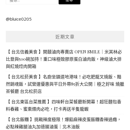
尋
關
@bluice0205
鍵
字:
近期文章
【 台北信義美食 】開囍滷肉專賣店 OPEN SMILE｜米其林必
比登與500碗加持！重口味極致膠原蛋白滷肉飯，神級滷大排
與紅燒焢肉開箱
【 台北松菸美食 】名廚坐鎮道地港味！必吃肥龍叉燒飯、黯
然銷魂飯，試營運優惠與平日外帶85折大公開｜極之好味 燒臘
茶餐廳 台北松菸店
【 台北東區台菜推薦 】四味軒台菜餐廳新開幕！超狂麵包香
料春雞、蜜棗煨肉必吃，打卡再送半隻龍蝦
【 台北飯糰 】挑戰辣度極限！爆餡麻辣皮蛋飯糰香辣過癮，
必點辣雞腿油丸加德腸滷蛋｜北木油飯