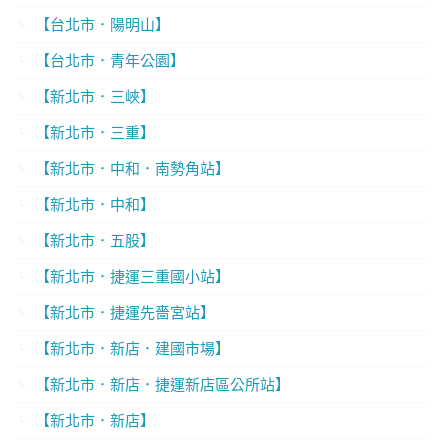
【台北市．陽明山】
【台北市．青年公園】
【新北市．三峽】
【新北市．三重】
【新北市．中和．南勢角站】
【新北市．中和】
【新北市．五股】
【新北市．捷運三重國小站】
【新北市．捷運先嗇宮站】
【新北市．新店．建國市場】
【新北市．新店．捷運新店區公所站】
【新北市．新店】