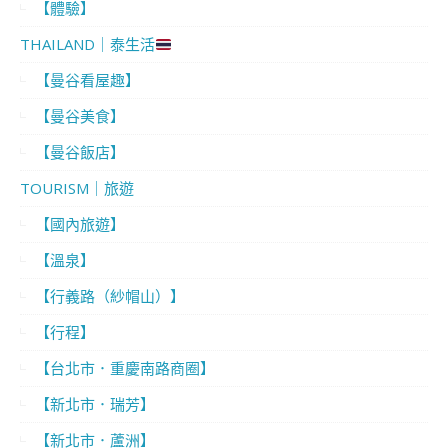
【體驗】
THAILAND｜泰生活
【曼谷看屋趣】
【曼谷美食】
【曼谷飯店】
TOURISM｜旅遊
【國內旅遊】
【溫泉】
【行義路（紗帽山）】
【行程】
【台北市．重慶南路商圈】
【新北市．瑞芳】
【新北市．蘆洲】